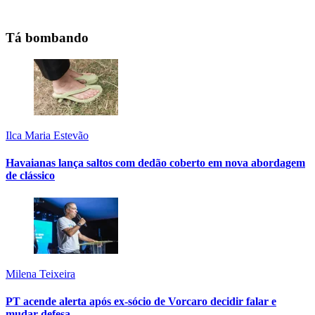
Tá bombando
Ilca Maria Estevão
Havaianas lança saltos com dedão coberto em nova abordagem
de clássico
Milena Teixeira
PT acende alerta após ex-sócio de Vorcaro decidir falar e
mudar defesa