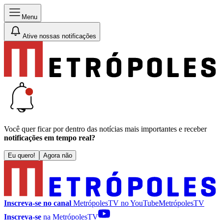
Menu
Ative nossas notificações
Você quer ficar por dentro das notícias mais importantes e receber
notificações em tempo real?
Eu quero!
Agora não
Inscreva-se no canal
MetrópolesTV no
YouTube
MetrópolesTV
Inscreva-se
na MetrópolesTV