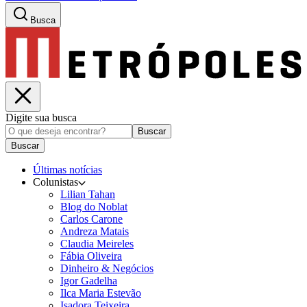
Busca
Digite sua busca
Buscar
Buscar
Últimas notícias
Colunistas
Lilian Tahan
Blog do Noblat
Carlos Carone
Andreza Matais
Claudia Meireles
Fábia Oliveira
Dinheiro & Negócios
Igor Gadelha
Ilca Maria Estevão
Isadora Teixeira