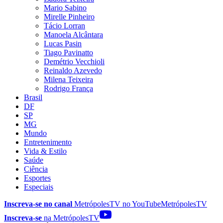
Mario Sabino
Mirelle Pinheiro
Tácio Lorran
Manoela Alcântara
Lucas Pasin
Tiago Pavinatto
Demétrio Vecchioli
Reinaldo Azevedo
Milena Teixeira
Rodrigo França
Brasil
DF
SP
MG
Mundo
Entretenimento
Vida & Estilo
Saúde
Ciência
Esportes
Especiais
Inscreva-se no canal
MetrópolesTV no
YouTube
MetrópolesTV
Inscreva-se
na MetrópolesTV