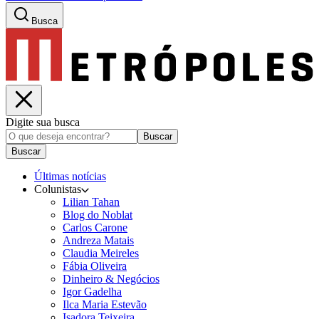
Busca
Digite sua busca
Buscar
Buscar
Últimas notícias
Colunistas
Lilian Tahan
Blog do Noblat
Carlos Carone
Andreza Matais
Claudia Meireles
Fábia Oliveira
Dinheiro & Negócios
Igor Gadelha
Ilca Maria Estevão
Isadora Teixeira