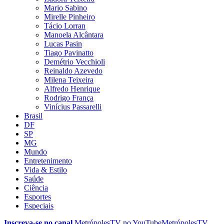
Mario Sabino
Mirelle Pinheiro
Tácio Lorran
Manoela Alcântara
Lucas Pasin
Tiago Pavinatto
Demétrio Vecchioli
Reinaldo Azevedo
Milena Teixeira
Alfredo Henrique
Rodrigo França
Vinícius Passarelli
Brasil
DF
SP
MG
Mundo
Entretenimento
Vida & Estilo
Saúde
Ciência
Esportes
Especiais
Inscreva-se no canal
MetrópolesTV no
YouTube
MetrópolesTV