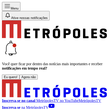
Menu
Ative nossas notificações
Você quer ficar por dentro das notícias mais importantes e receber
notificações em tempo real?
Eu quero!
Agora não
Inscreva-se no canal
MetrópolesTV no
YouTube
MetrópolesTV
Inscreva-se
na MetrópolesTV