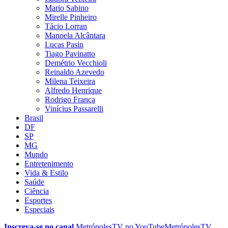
Mario Sabino
Mirelle Pinheiro
Tácio Lorran
Manoela Alcântara
Lucas Pasin
Tiago Pavinatto
Demétrio Vecchioli
Reinaldo Azevedo
Milena Teixeira
Alfredo Henrique
Rodrigo França
Vinícius Passarelli
Brasil
DF
SP
MG
Mundo
Entretenimento
Vida & Estilo
Saúde
Ciência
Esportes
Especiais
Inscreva-se no canal
MetrópolesTV no
YouTube
MetrópolesTV