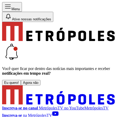
Menu
Ative nossas notificações
Você quer ficar por dentro das notícias mais importantes e receber
notificações em tempo real?
Eu quero!
Agora não
Inscreva-se no canal
MetrópolesTV no
YouTube
MetrópolesTV
Inscreva-se
na MetrópolesTV