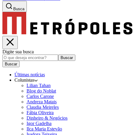
Busca
Digite sua busca
Buscar
Buscar
Últimas notícias
Colunistas
Lilian Tahan
Blog do Noblat
Carlos Carone
Andreza Matais
Claudia Meireles
Fábia Oliveira
Dinheiro & Negócios
Igor Gadelha
Ilca Maria Estevão
Isadora Teixeira