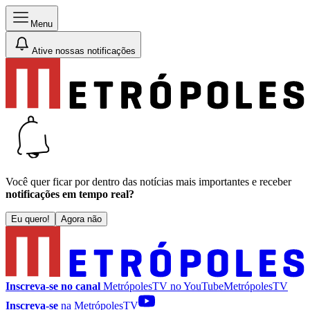
Menu
Ative nossas notificações
Você quer ficar por dentro das notícias mais importantes e receber
notificações em tempo real?
Eu quero!
Agora não
Inscreva-se no canal
MetrópolesTV no
YouTube
MetrópolesTV
Inscreva-se
na MetrópolesTV