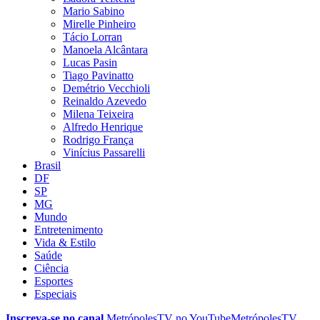
Mario Sabino
Mirelle Pinheiro
Tácio Lorran
Manoela Alcântara
Lucas Pasin
Tiago Pavinatto
Demétrio Vecchioli
Reinaldo Azevedo
Milena Teixeira
Alfredo Henrique
Rodrigo França
Vinícius Passarelli
Brasil
DF
SP
MG
Mundo
Entretenimento
Vida & Estilo
Saúde
Ciência
Esportes
Especiais
Inscreva-se no canal
MetrópolesTV no
YouTube
MetrópolesTV