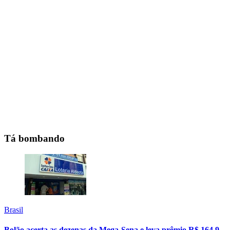
Tá bombando
Brasil
Bolão acerta as dezenas da Mega-Sena e leva prêmio R$ 164,9