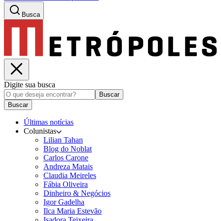
Busca
Digite sua busca
Buscar
Buscar
Últimas notícias
Colunistas
Lilian Tahan
Blog do Noblat
Carlos Carone
Andreza Matais
Claudia Meireles
Fábia Oliveira
Dinheiro & Negócios
Igor Gadelha
Ilca Maria Estevão
Isadora Teixeira