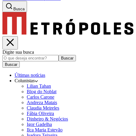
Busca
Digite sua busca
Buscar
Buscar
Últimas notícias
Colunistas
Lilian Tahan
Blog do Noblat
Carlos Carone
Andreza Matais
Claudia Meireles
Fábia Oliveira
Dinheiro & Negócios
Igor Gadelha
Ilca Maria Estevão
Isadora Teixeira