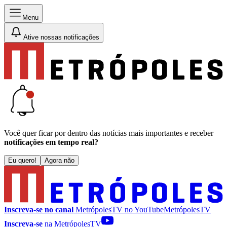
Menu
Ative nossas notificações
Você quer ficar por dentro das notícias mais importantes e receber
notificações em tempo real?
Eu quero!
Agora não
Inscreva-se no canal
MetrópolesTV no
YouTube
MetrópolesTV
Inscreva-se
na MetrópolesTV