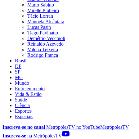
Mario Sabino
Mirelle Pinheiro
Tácio Lorran
Manoela Alcântara
Lucas Pasin
Tiago Pavinatto
Demétrio Vecchioli
Reinaldo Azevedo
Milena Teixeira
Rodrigo França
Brasil
DF
SP
MG
Mundo
Entretenimento
Vida & Estilo
Saúde
Ciência
Esportes
Especiais
Inscreva-se no canal
MetrópolesTV no
YouTube
MetrópolesTV
Inscreva-se
na MetrópolesTV