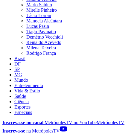
Mario Sabino
Mirelle Pinheiro
Tácio Lorran
Manoela Alcântara
Lucas Pasin
Tiago Pavinatto
Demétrio Vecchioli
Reinaldo Azevedo
Milena Teixeira
Rodrigo França
Brasil
DF
SP
MG
Mundo
Entretenimento
Vida & Estilo
Saúde
Ciência
Esportes
Especiais
Inscreva-se no canal
MetrópolesTV no
YouTube
MetrópolesTV
Inscreva-se
na MetrópolesTV