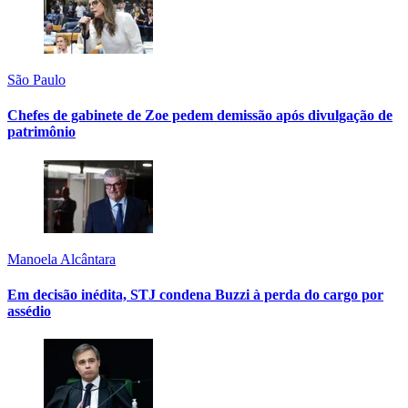
São Paulo
Chefes de gabinete de Zoe pedem demissão após divulgação de
patrimônio
Manoela Alcântara
Em decisão inédita, STJ condena Buzzi à perda do cargo por
assédio