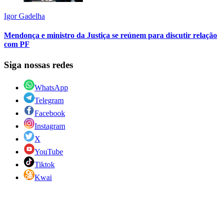
Igor Gadelha
Mendonça e ministro da Justiça se reúnem para discutir relação
com PF
Siga nossas redes
WhatsApp
Telegram
Facebook
Instagram
X
YouTube
Tiktok
Kwai