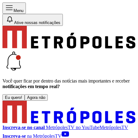
Menu
Ative nossas notificações
Você quer ficar por dentro das notícias mais importantes e receber
notificações em tempo real?
Eu quero!
Agora não
Inscreva-se no canal
MetrópolesTV no
YouTube
MetrópolesTV
Inscreva-se
na MetrópolesTV