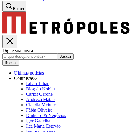
Busca
Digite sua busca
Buscar
Buscar
Últimas notícias
Colunistas
Lilian Tahan
Blog do Noblat
Carlos Carone
Andreza Matais
Claudia Meireles
Fábia Oliveira
Dinheiro & Negócios
Igor Gadelha
Ilca Maria Estevão
Isadora Teixeira