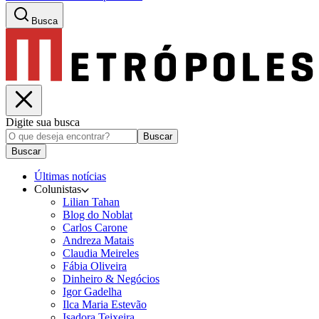
Busca
Digite sua busca
Buscar
Buscar
Últimas notícias
Colunistas
Lilian Tahan
Blog do Noblat
Carlos Carone
Andreza Matais
Claudia Meireles
Fábia Oliveira
Dinheiro & Negócios
Igor Gadelha
Ilca Maria Estevão
Isadora Teixeira