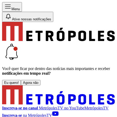
Menu
Ative nossas notificações
Você quer ficar por dentro das notícias mais importantes e receber
notificações em tempo real?
Eu quero!
Agora não
Inscreva-se no canal
MetrópolesTV no
YouTube
MetrópolesTV
Inscreva-se
na MetrópolesTV