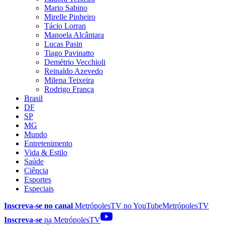
Mario Sabino
Mirelle Pinheiro
Tácio Lorran
Manoela Alcântara
Lucas Pasin
Tiago Pavinatto
Demétrio Vecchioli
Reinaldo Azevedo
Milena Teixeira
Rodrigo França
Brasil
DF
SP
MG
Mundo
Entretenimento
Vida & Estilo
Saúde
Ciência
Esportes
Especiais
Inscreva-se no canal
MetrópolesTV no
YouTube
MetrópolesTV
Inscreva-se
na MetrópolesTV