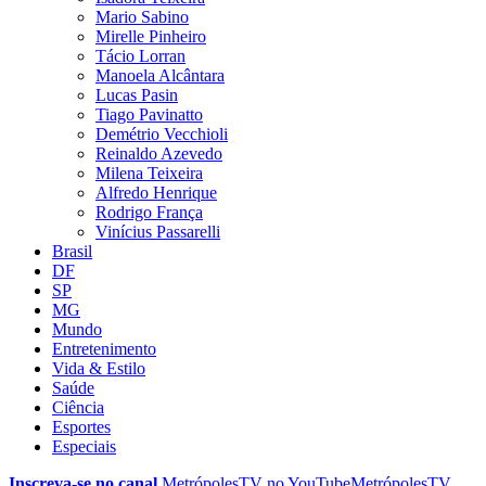
Mario Sabino
Mirelle Pinheiro
Tácio Lorran
Manoela Alcântara
Lucas Pasin
Tiago Pavinatto
Demétrio Vecchioli
Reinaldo Azevedo
Milena Teixeira
Alfredo Henrique
Rodrigo França
Vinícius Passarelli
Brasil
DF
SP
MG
Mundo
Entretenimento
Vida & Estilo
Saúde
Ciência
Esportes
Especiais
Inscreva-se no canal
MetrópolesTV no
YouTube
MetrópolesTV