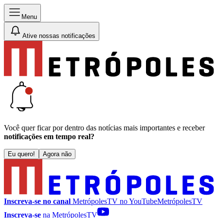
Menu
Ative nossas notificações
Você quer ficar por dentro das notícias mais importantes e receber
notificações em tempo real?
Eu quero!
Agora não
Inscreva-se no canal
MetrópolesTV no
YouTube
MetrópolesTV
Inscreva-se
na MetrópolesTV