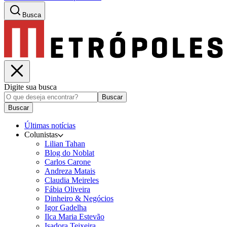
Busca
Digite sua busca
Buscar
Buscar
Últimas notícias
Colunistas
Lilian Tahan
Blog do Noblat
Carlos Carone
Andreza Matais
Claudia Meireles
Fábia Oliveira
Dinheiro & Negócios
Igor Gadelha
Ilca Maria Estevão
Isadora Teixeira