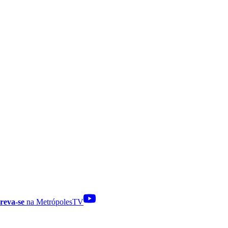
reva-se
na MetrópolesTV