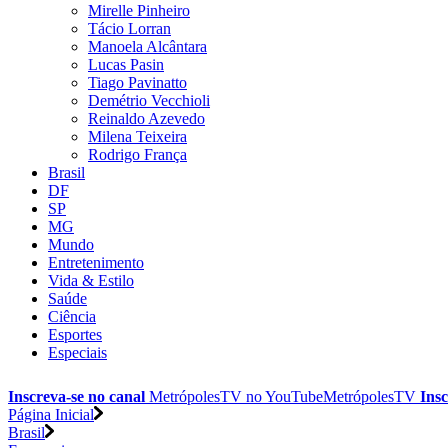
Mirelle Pinheiro
Tácio Lorran
Manoela Alcântara
Lucas Pasin
Tiago Pavinatto
Demétrio Vecchioli
Reinaldo Azevedo
Milena Teixeira
Rodrigo França
Brasil
DF
SP
MG
Mundo
Entretenimento
Vida & Estilo
Saúde
Ciência
Esportes
Especiais
Inscreva-se no canal
MetrópolesTV no
YouTube
MetrópolesTV
Insc
Página Inicial
Brasil