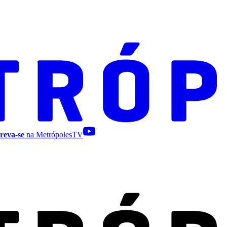
reva-se
na MetrópolesTV