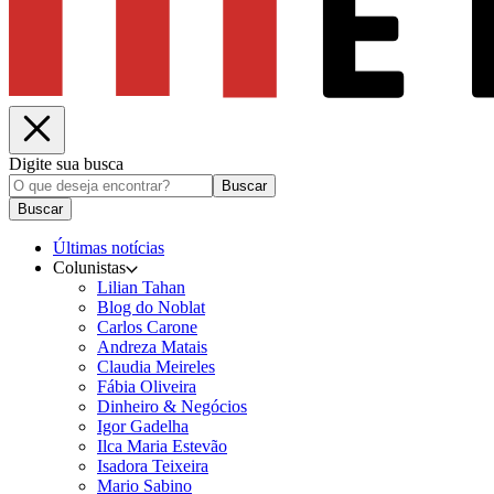
Digite sua busca
Buscar
Buscar
Últimas notícias
Colunistas
Lilian Tahan
Blog do Noblat
Carlos Carone
Andreza Matais
Claudia Meireles
Fábia Oliveira
Dinheiro & Negócios
Igor Gadelha
Ilca Maria Estevão
Isadora Teixeira
Mario Sabino