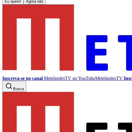
Eu quero!
Agora não
Inscreva-se no canal
MetrópolesTV no
YouTube
MetrópolesTV
Insc
Busca