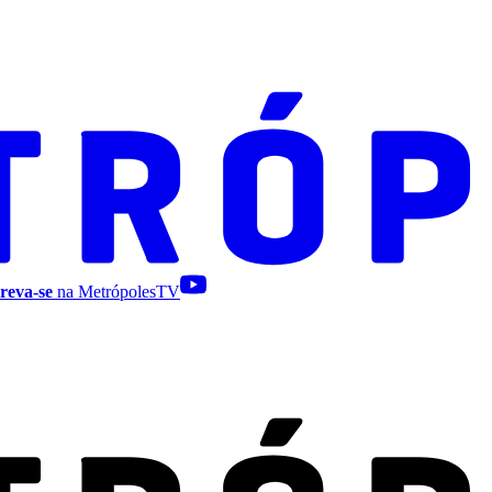
reva-se
na MetrópolesTV