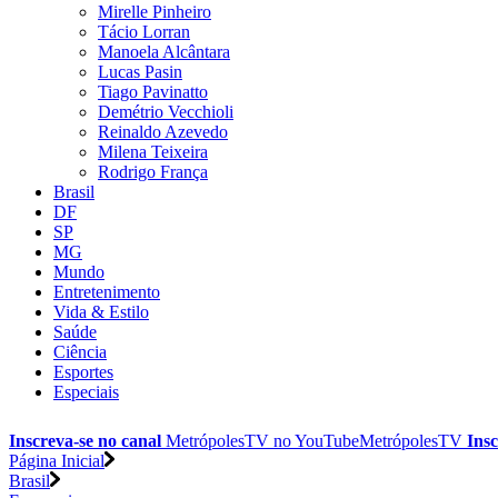
Mirelle Pinheiro
Tácio Lorran
Manoela Alcântara
Lucas Pasin
Tiago Pavinatto
Demétrio Vecchioli
Reinaldo Azevedo
Milena Teixeira
Rodrigo França
Brasil
DF
SP
MG
Mundo
Entretenimento
Vida & Estilo
Saúde
Ciência
Esportes
Especiais
Inscreva-se no canal
MetrópolesTV no
YouTube
MetrópolesTV
Insc
Página Inicial
Brasil