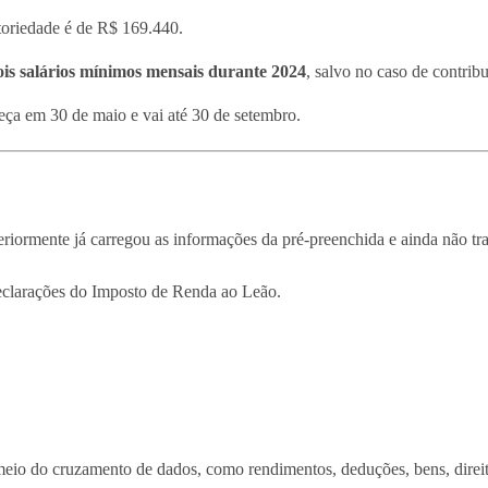
atoriedade é de R$ 169.440.
ois salários mínimos mensais durante 2024
, salvo no caso de contrib
eça em 30 de maio e vai até 30 de setembro.
iormente já carregou as informações da pré-preenchida e ainda não tran
declarações do Imposto de Renda ao Leão.
eio do cruzamento de dados, como rendimentos, deduções, bens, direito