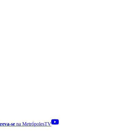
reva-se
na MetrópolesTV