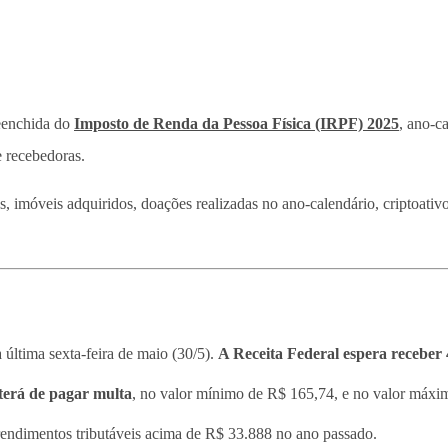
preenchida do
Imposto de Renda da Pessoa Física (IRPF) 2025
, ano-c
 recebedoras.
os, imóveis adquiridos, doações realizadas no ano-calendário, criptoativ
 última sexta-feira de maio (30/5).
A Receita Federal espera receber 
 terá de pagar multa
, no valor mínimo de R$ 165,74, e no valor máxi
o rendimentos tributáveis acima de R$ 33.888 no ano passado.