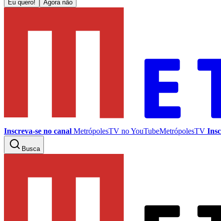
Eu quero!
Agora não
Inscreva-se no canal
MetrópolesTV no
YouTube
MetrópolesTV
Insc
Busca