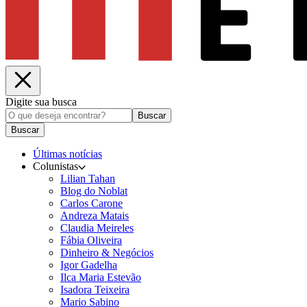
Digite sua busca
Buscar
Buscar
Últimas notícias
Colunistas
Lilian Tahan
Blog do Noblat
Carlos Carone
Andreza Matais
Claudia Meireles
Fábia Oliveira
Dinheiro & Negócios
Igor Gadelha
Ilca Maria Estevão
Isadora Teixeira
Mario Sabino