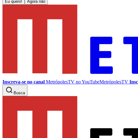
Eu quero!
Agora não
Inscreva-se no canal
MetrópolesTV no
YouTube
MetrópolesTV
Insc
Busca