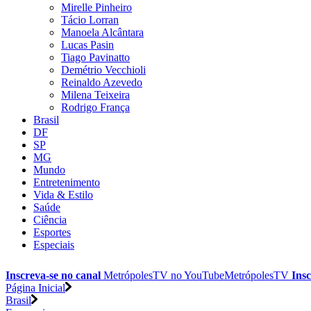
Mirelle Pinheiro
Tácio Lorran
Manoela Alcântara
Lucas Pasin
Tiago Pavinatto
Demétrio Vecchioli
Reinaldo Azevedo
Milena Teixeira
Rodrigo França
Brasil
DF
SP
MG
Mundo
Entretenimento
Vida & Estilo
Saúde
Ciência
Esportes
Especiais
Inscreva-se no canal
MetrópolesTV no
YouTube
MetrópolesTV
Insc
Página Inicial
Brasil