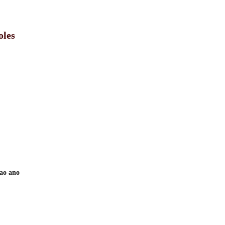
oles
ao ano