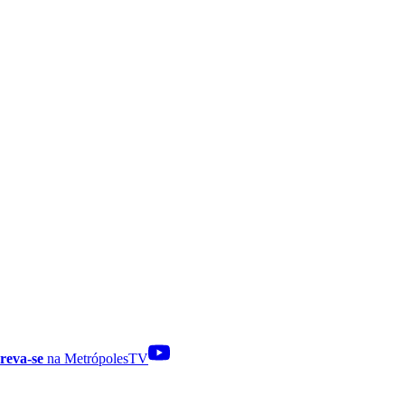
reva-se
na MetrópolesTV