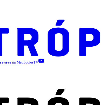
reva-se
na MetrópolesTV