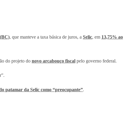
 (BC)
, que manteve a taxa básica de juros, a
Selic
, em
13,75% ao
ção do projeto do
novo arcabouço fiscal
pelo governo federal.
r”.
 do patamar da Selic como “preocupante”
.