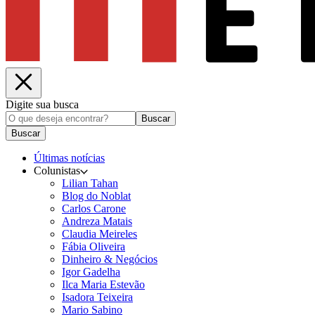
Digite sua busca
Buscar
Buscar
Últimas notícias
Colunistas
Lilian Tahan
Blog do Noblat
Carlos Carone
Andreza Matais
Claudia Meireles
Fábia Oliveira
Dinheiro & Negócios
Igor Gadelha
Ilca Maria Estevão
Isadora Teixeira
Mario Sabino