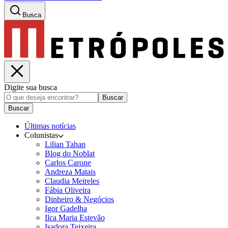
Busca
Digite sua busca
Buscar
Buscar
Últimas notícias
Colunistas
Lilian Tahan
Blog do Noblat
Carlos Carone
Andreza Matais
Claudia Meireles
Fábia Oliveira
Dinheiro & Negócios
Igor Gadelha
Ilca Maria Estevão
Isadora Teixeira