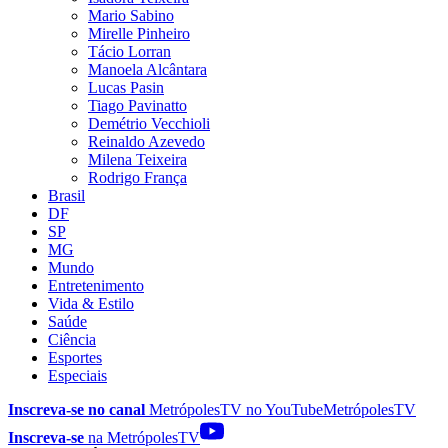
Mario Sabino
Mirelle Pinheiro
Tácio Lorran
Manoela Alcântara
Lucas Pasin
Tiago Pavinatto
Demétrio Vecchioli
Reinaldo Azevedo
Milena Teixeira
Rodrigo França
Brasil
DF
SP
MG
Mundo
Entretenimento
Vida & Estilo
Saúde
Ciência
Esportes
Especiais
Inscreva-se no canal
MetrópolesTV no
YouTube
MetrópolesTV
Inscreva-se
na MetrópolesTV