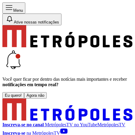
Menu
Ative nossas notificações
Você quer ficar por dentro das notícias mais importantes e receber
notificações em tempo real?
Eu quero!
Agora não
Inscreva-se no canal
MetrópolesTV no
YouTube
MetrópolesTV
Inscreva-se
na MetrópolesTV