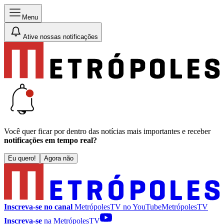
Menu
Ative nossas notificações
Você quer ficar por dentro das notícias mais importantes e receber
notificações em tempo real?
Eu quero!
Agora não
Inscreva-se no canal
MetrópolesTV no
YouTube
MetrópolesTV
Inscreva-se
na MetrópolesTV