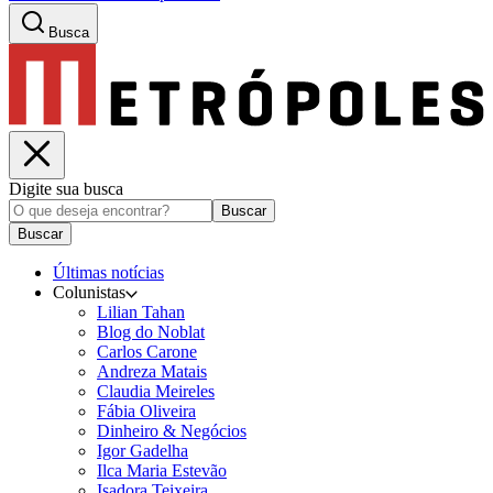
Busca
Digite sua busca
Buscar
Buscar
Últimas notícias
Colunistas
Lilian Tahan
Blog do Noblat
Carlos Carone
Andreza Matais
Claudia Meireles
Fábia Oliveira
Dinheiro & Negócios
Igor Gadelha
Ilca Maria Estevão
Isadora Teixeira