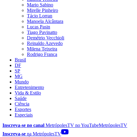
Mario Sabino
Mirelle Pinheiro
Tácio Lorran
Manoela Alcântara
Lucas Pasin
Tiago Pavinatto
Demétrio Vecchioli
Reinaldo Azevedo
Milena Teixeira
Rodrigo França
Brasil
DF
SP
MG
Mundo
Entretenimento
Vida & Estilo
Saúde
Ciência
Esportes
Especiais
Inscreva-se no canal
MetrópolesTV no
YouTube
MetrópolesTV
Inscreva-se
na MetrópolesTV