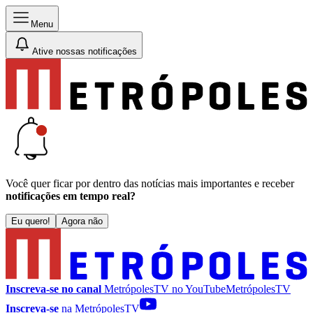
Menu
Ative nossas notificações
Você quer ficar por dentro das notícias mais importantes e receber
notificações em tempo real?
Eu quero!
Agora não
Inscreva-se no canal
MetrópolesTV no
YouTube
MetrópolesTV
Inscreva-se
na MetrópolesTV