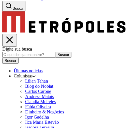
Busca
Digite sua busca
Buscar
Buscar
Últimas notícias
Colunistas
Lilian Tahan
Blog do Noblat
Carlos Carone
Andreza Matais
Claudia Meireles
Fábia Oliveira
Dinheiro & Negócios
Igor Gadelha
Ilca Maria Estevão
Isadora Teixeira