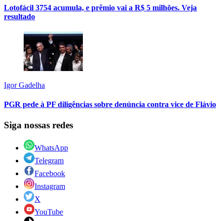
Lotofácil 3754 acumula, e prêmio vai a R$ 5 milhões. Veja
resultado
Igor Gadelha
PGR pede à PF diligências sobre denúncia contra vice de Flávio
Siga nossas redes
WhatsApp
Telegram
Facebook
Instagram
X
YouTube