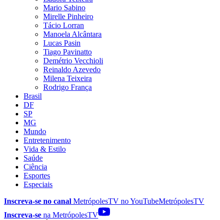
Mario Sabino
Mirelle Pinheiro
Tácio Lorran
Manoela Alcântara
Lucas Pasin
Tiago Pavinatto
Demétrio Vecchioli
Reinaldo Azevedo
Milena Teixeira
Rodrigo França
Brasil
DF
SP
MG
Mundo
Entretenimento
Vida & Estilo
Saúde
Ciência
Esportes
Especiais
Inscreva-se no canal
MetrópolesTV no
YouTube
MetrópolesTV
Inscreva-se
na MetrópolesTV