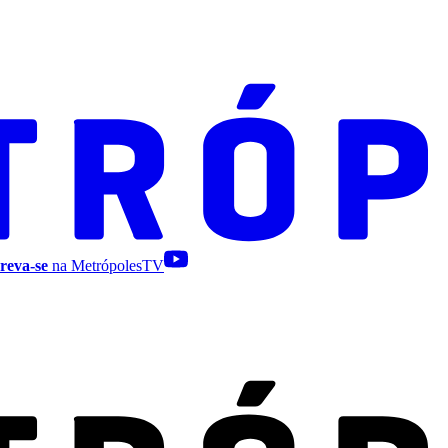
reva-se
na MetrópolesTV