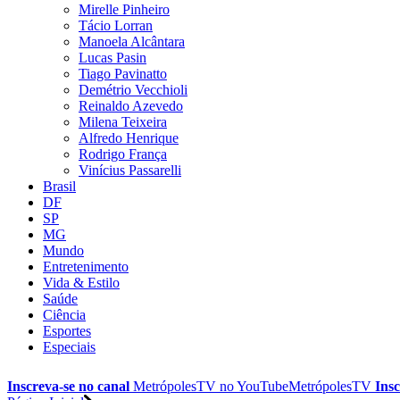
Mirelle Pinheiro
Tácio Lorran
Manoela Alcântara
Lucas Pasin
Tiago Pavinatto
Demétrio Vecchioli
Reinaldo Azevedo
Milena Teixeira
Alfredo Henrique
Rodrigo França
Vinícius Passarelli
Brasil
DF
SP
MG
Mundo
Entretenimento
Vida & Estilo
Saúde
Ciência
Esportes
Especiais
Inscreva-se no canal
MetrópolesTV no
YouTube
MetrópolesTV
Insc