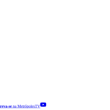
reva-se
na MetrópolesTV