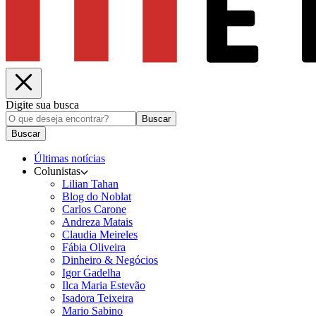
Digite sua busca
Buscar
Buscar
Últimas notícias
Colunistas
Lilian Tahan
Blog do Noblat
Carlos Carone
Andreza Matais
Claudia Meireles
Fábia Oliveira
Dinheiro & Negócios
Igor Gadelha
Ilca Maria Estevão
Isadora Teixeira
Mario Sabino