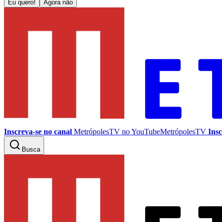
Eu quero!
Agora não
Inscreva-se no canal
MetrópolesTV no
YouTube
MetrópolesTV
Insc
Busca