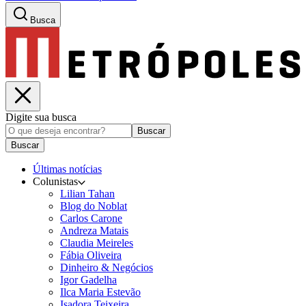
Busca
Digite sua busca
Buscar
Buscar
Últimas notícias
Colunistas
Lilian Tahan
Blog do Noblat
Carlos Carone
Andreza Matais
Claudia Meireles
Fábia Oliveira
Dinheiro & Negócios
Igor Gadelha
Ilca Maria Estevão
Isadora Teixeira