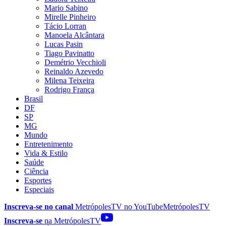
Mario Sabino
Mirelle Pinheiro
Tácio Lorran
Manoela Alcântara
Lucas Pasin
Tiago Pavinatto
Demétrio Vecchioli
Reinaldo Azevedo
Milena Teixeira
Rodrigo França
Brasil
DF
SP
MG
Mundo
Entretenimento
Vida & Estilo
Saúde
Ciência
Esportes
Especiais
Inscreva-se no canal
MetrópolesTV no
YouTube
MetrópolesTV
Inscreva-se
na MetrópolesTV