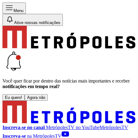
Menu
Ative nossas notificações
Você quer ficar por dentro das notícias mais importantes e receber
notificações em tempo real?
Eu quero!
Agora não
Inscreva-se no canal
MetrópolesTV no
YouTube
MetrópolesTV
Inscreva-se
na MetrópolesTV