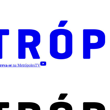
reva-se
na MetrópolesTV