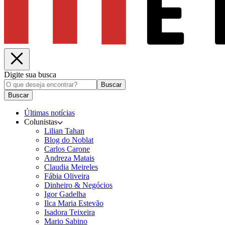
Digite sua busca
Buscar
Buscar
Últimas notícias
Colunistas
Lilian Tahan
Blog do Noblat
Carlos Carone
Andreza Matais
Claudia Meireles
Fábia Oliveira
Dinheiro & Negócios
Igor Gadelha
Ilca Maria Estevão
Isadora Teixeira
Mario Sabino