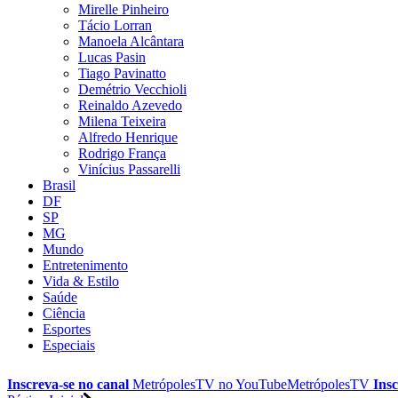
Mirelle Pinheiro
Tácio Lorran
Manoela Alcântara
Lucas Pasin
Tiago Pavinatto
Demétrio Vecchioli
Reinaldo Azevedo
Milena Teixeira
Alfredo Henrique
Rodrigo França
Vinícius Passarelli
Brasil
DF
SP
MG
Mundo
Entretenimento
Vida & Estilo
Saúde
Ciência
Esportes
Especiais
Inscreva-se no canal
MetrópolesTV no
YouTube
MetrópolesTV
Insc