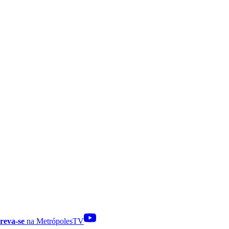
reva-se
na MetrópolesTV