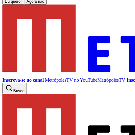
Eu quero!
Agora não
Inscreva-se no canal
MetrópolesTV no
YouTube
MetrópolesTV
Insc
Busca