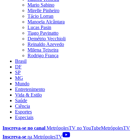
Mario Sabino
Mirelle Pinheiro
Tácio Lorran
Manoela Alcântara
Lucas Pasin
Tiago Pavinatto
Demétrio Vecchioli
Reinaldo Azevedo
Milena Teixeira
Rodrigo França
Brasil
DF
SP
MG
Mundo
Entretenimento
Vida & Estilo
Saúde
Ciência
Esportes
Especiais
Inscreva-se no canal
MetrópolesTV no
YouTube
MetrópolesTV
Inscreva-se
na MetrópolesTV