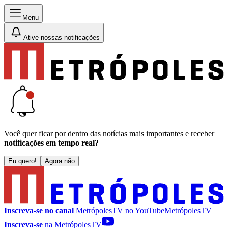
Menu
Ative nossas notificações
Você quer ficar por dentro das notícias mais importantes e receber
notificações em tempo real?
Eu quero!
Agora não
Inscreva-se no canal
MetrópolesTV no
YouTube
MetrópolesTV
Inscreva-se
na MetrópolesTV