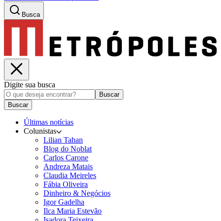
Busca
Digite sua busca
Buscar
Buscar
Últimas notícias
Colunistas
Lilian Tahan
Blog do Noblat
Carlos Carone
Andreza Matais
Claudia Meireles
Fábia Oliveira
Dinheiro & Negócios
Igor Gadelha
Ilca Maria Estevão
Isadora Teixeira