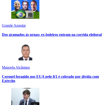
Grande Angular
Dos gramados às urnas: ex-boleiros entram na corrida eleitoral
Manoela Alcântara
Coronel foragido nos EUA pelo 8/1 é cobrado por dívida com
Exército