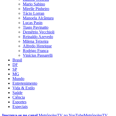
Mario Sabino
Mirelle Pinheiro
Tácio Lorran
Manoela Alcântara
Lucas Pasin
Tiago Pavinatto
Demétrio Vecchioli
Reinaldo Azevedo
Milena Teixeira
Alfredo Henrique
Rodrigo França
Vinícius Passarelli
Brasil
DF
SP
MG
Mundo
Entretenimento
Vida & Estilo
Saúde
Ciência
Esportes
Especiais
Inscreva-se no canal
MetrópolesTV no
YouTube
MetrópolesTV