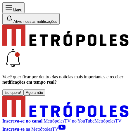
Menu
Ative nossas notificações
Você quer ficar por dentro das notícias mais importantes e receber
notificações em tempo real?
Eu quero!
Agora não
Inscreva-se no canal
MetrópolesTV no
YouTube
MetrópolesTV
Inscreva-se
na MetrópolesTV