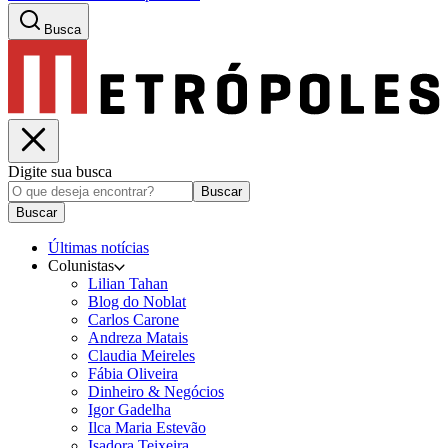
Busca
Digite sua busca
Buscar
Buscar
Últimas notícias
Colunistas
Lilian Tahan
Blog do Noblat
Carlos Carone
Andreza Matais
Claudia Meireles
Fábia Oliveira
Dinheiro & Negócios
Igor Gadelha
Ilca Maria Estevão
Isadora Teixeira