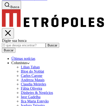
Busca
Digite sua busca
Buscar
Buscar
Últimas notícias
Colunistas
Lilian Tahan
Blog do Noblat
Carlos Carone
Andreza Matais
Claudia Meireles
Fábia Oliveira
Dinheiro & Negócios
Igor Gadelha
Ilca Maria Estevão
Isadora Teixeira