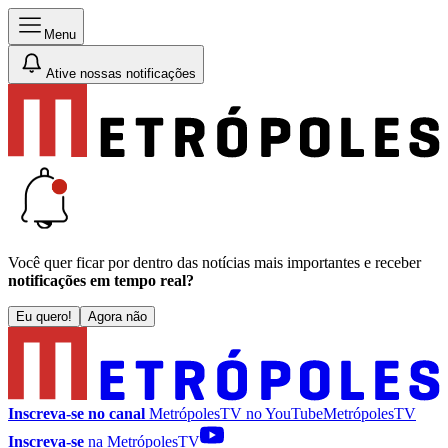
Menu
Ative nossas notificações
Você quer ficar por dentro das notícias mais importantes e receber
notificações em tempo real?
Eu quero!
Agora não
Inscreva-se no canal
MetrópolesTV no
YouTube
MetrópolesTV
Inscreva-se
na MetrópolesTV