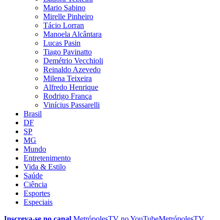
Mario Sabino
Mirelle Pinheiro
Tácio Lorran
Manoela Alcântara
Lucas Pasin
Tiago Pavinatto
Demétrio Vecchioli
Reinaldo Azevedo
Milena Teixeira
Alfredo Henrique
Rodrigo França
Vinícius Passarelli
Brasil
DF
SP
MG
Mundo
Entretenimento
Vida & Estilo
Saúde
Ciência
Esportes
Especiais
Inscreva-se no canal
MetrópolesTV no
YouTube
MetrópolesTV