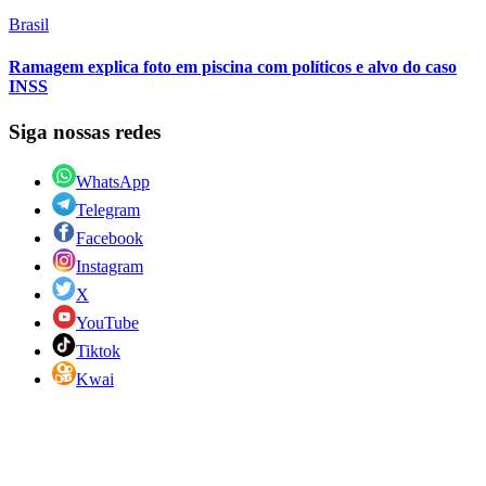
Brasil
Ramagem explica foto em piscina com políticos e alvo do caso
INSS
Siga nossas redes
WhatsApp
Telegram
Facebook
Instagram
X
YouTube
Tiktok
Kwai