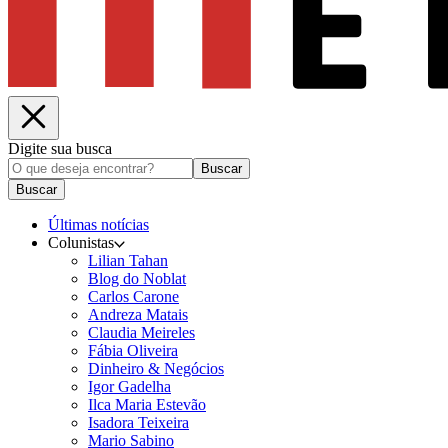
Digite sua busca
Buscar
Buscar
Últimas notícias
Colunistas
Lilian Tahan
Blog do Noblat
Carlos Carone
Andreza Matais
Claudia Meireles
Fábia Oliveira
Dinheiro & Negócios
Igor Gadelha
Ilca Maria Estevão
Isadora Teixeira
Mario Sabino