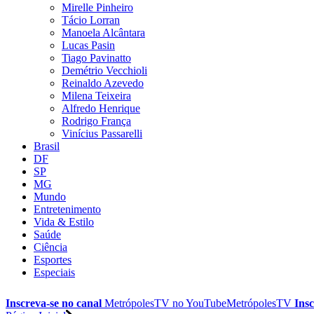
Mirelle Pinheiro
Tácio Lorran
Manoela Alcântara
Lucas Pasin
Tiago Pavinatto
Demétrio Vecchioli
Reinaldo Azevedo
Milena Teixeira
Alfredo Henrique
Rodrigo França
Vinícius Passarelli
Brasil
DF
SP
MG
Mundo
Entretenimento
Vida & Estilo
Saúde
Ciência
Esportes
Especiais
Inscreva-se no canal
MetrópolesTV no
YouTube
MetrópolesTV
Insc