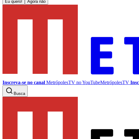
Eu quero!
Agora não
Inscreva-se no canal
MetrópolesTV no
YouTube
MetrópolesTV
Insc
Busca