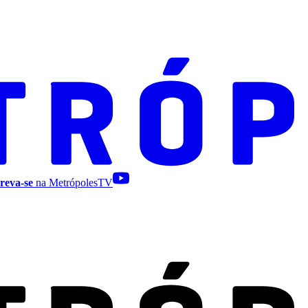
reva-se
na MetrópolesTV