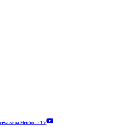
reva-se
na MetrópolesTV