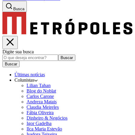
Busca
Digite sua busca
Buscar
Buscar
Últimas notícias
Colunistas
Lilian Tahan
Blog do Noblat
Carlos Carone
Andreza Matais
Claudia Meireles
Fábia Oliveira
Dinheiro & Negócios
Igor Gadelha
Ilca Maria Estevão
Isadora Teixeira