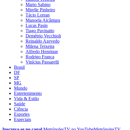
Mario Sabino
Mirelle Pinheiro
Tácio Lorran
Manoela Alcântara
Lucas Pasin
Tiago Pavinatto
Demétrio Vecchioli
Reinaldo Azevedo
Milena Teixeira
Alfredo Henrique
Rodrigo França
Vinícius Passarelli
Brasil
DF
SP
MG
Mundo
Entretenimento
Vida & Estilo
Saúde
Ciência
Esportes
Especiais
Inscreva-se no canal
MetrópolesTV no
YouTube
MetrópolesTV