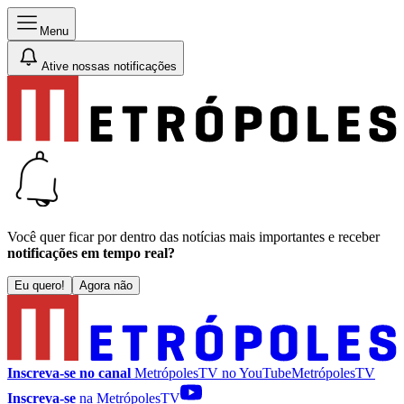
Menu
Ative nossas notificações
Você quer ficar por dentro das notícias mais importantes e receber
notificações em tempo real?
Eu quero!
Agora não
Inscreva-se no canal
MetrópolesTV no
YouTube
MetrópolesTV
Inscreva-se
na MetrópolesTV