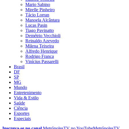
Mario Sabino
Mirelle Pinheiro
Tácio Lorran
Manoela Alcântara
Lucas Pasin
Tiago Pavinatto
Demétrio Vecchioli
Reinaldo Azevedo
Milena Teixeira
Alfredo Henrique
Rodrigo França
Vinícius Passarelli
Brasil
DF
SP
MG
Mundo
Entretenimento
Vida & Estilo
Saúde
Ciência
Esportes
Especiais
Inscreva-se no canal
MetrópolesTV no
YouTube
MetrópolesTV