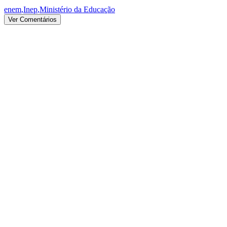
enem
,
Inep
,
Ministério da Educação
Ver Comentários