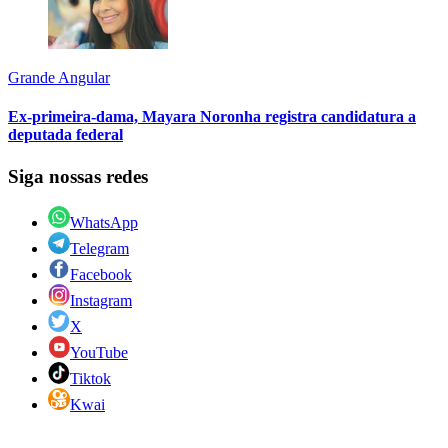
Grande Angular
Ex-primeira-dama, Mayara Noronha registra candidatura a
deputada federal
Siga nossas redes
WhatsApp
Telegram
Facebook
Instagram
X
YouTube
Tiktok
Kwai