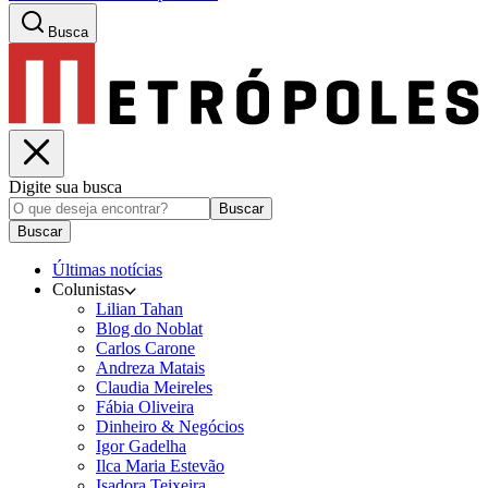
Busca
Digite sua busca
Buscar
Buscar
Últimas notícias
Colunistas
Lilian Tahan
Blog do Noblat
Carlos Carone
Andreza Matais
Claudia Meireles
Fábia Oliveira
Dinheiro & Negócios
Igor Gadelha
Ilca Maria Estevão
Isadora Teixeira