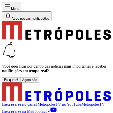
Menu
Ative nossas notificações
Você quer ficar por dentro das notícias mais importantes e receber
notificações em tempo real?
Eu quero!
Agora não
Inscreva-se no canal
MetrópolesTV no
YouTube
MetrópolesTV
Inscreva-se
na MetrópolesTV