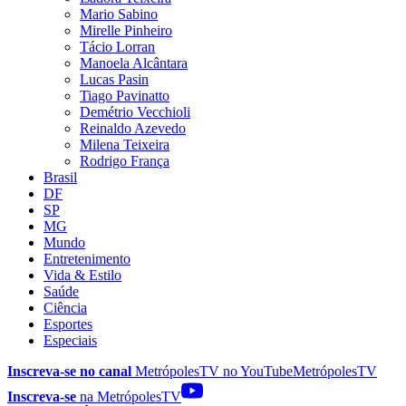
Mario Sabino
Mirelle Pinheiro
Tácio Lorran
Manoela Alcântara
Lucas Pasin
Tiago Pavinatto
Demétrio Vecchioli
Reinaldo Azevedo
Milena Teixeira
Rodrigo França
Brasil
DF
SP
MG
Mundo
Entretenimento
Vida & Estilo
Saúde
Ciência
Esportes
Especiais
Inscreva-se no canal
MetrópolesTV no
YouTube
MetrópolesTV
Inscreva-se
na MetrópolesTV