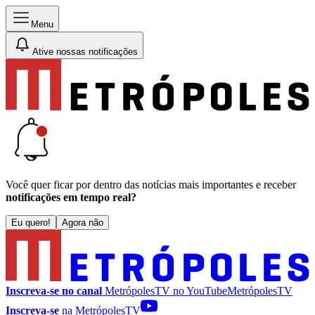
Menu
Ative nossas notificações
Você quer ficar por dentro das notícias mais importantes e receber
notificações em tempo real?
Eu quero!
Agora não
Inscreva-se no canal
MetrópolesTV no
YouTube
MetrópolesTV
Inscreva-se
na MetrópolesTV