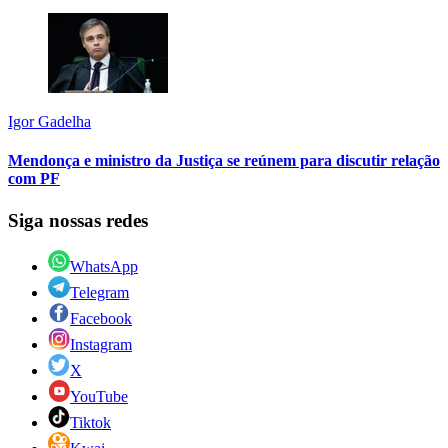
Igor Gadelha
Mendonça e ministro da Justiça se reúnem para discutir relação
com PF
Siga nossas redes
WhatsApp
Telegram
Facebook
Instagram
X
YouTube
Tiktok