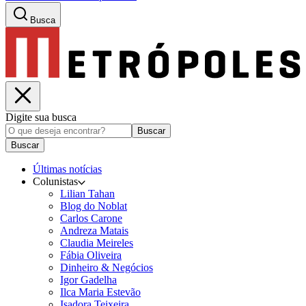
Busca
Digite sua busca
Buscar
Buscar
Últimas notícias
Colunistas
Lilian Tahan
Blog do Noblat
Carlos Carone
Andreza Matais
Claudia Meireles
Fábia Oliveira
Dinheiro & Negócios
Igor Gadelha
Ilca Maria Estevão
Isadora Teixeira