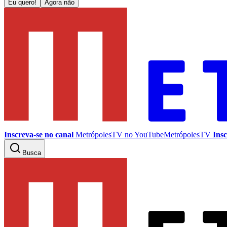
Eu quero!
Agora não
Inscreva-se no canal
MetrópolesTV no
YouTube
MetrópolesTV
Insc
Busca