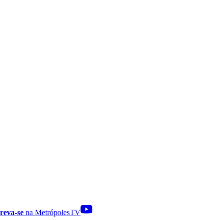
reva-se
na MetrópolesTV