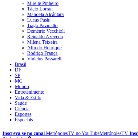
Mirelle Pinheiro
Tácio Lorran
Manoela Alcântara
Lucas Pasin
Tiago Pavinatto
Demétrio Vecchioli
Reinaldo Azevedo
Milena Teixeira
Alfredo Henrique
Rodrigo França
Vinícius Passarelli
Brasil
DF
SP
MG
Mundo
Entretenimento
Vida & Estilo
Saúde
Ciência
Esportes
Especiais
Inscreva-se no canal
MetrópolesTV no
YouTube
MetrópolesTV
Insc