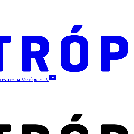
reva-se
na MetrópolesTV