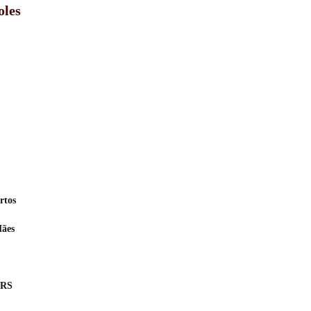
oles
rtos
Mães
 RS