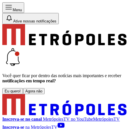
Menu
Ative nossas notificações
Você quer ficar por dentro das notícias mais importantes e receber
notificações em tempo real?
Eu quero!
Agora não
Inscreva-se no canal
MetrópolesTV no
YouTube
MetrópolesTV
Inscreva-se
na MetrópolesTV