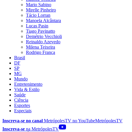
Mario Sabino
Mirelle Pinheiro
Tácio Lorran
Manoela Alcântara
Lucas Pasin
Tiago Pavinatto
Demétrio Vecchioli
Reinaldo Azevedo
Milena Teixeira
Rodrigo França
Brasil
DF
SP
MG
Mundo
Entretenimento
Vida & Estilo
Saúde
Ciência
Esportes
Especiais
Inscreva-se no canal
MetrópolesTV no
YouTube
MetrópolesTV
Inscreva-se
na MetrópolesTV