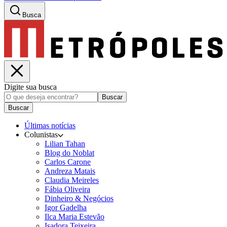
Busca
Digite sua busca
Buscar
Buscar
Últimas notícias
Colunistas
Lilian Tahan
Blog do Noblat
Carlos Carone
Andreza Matais
Claudia Meireles
Fábia Oliveira
Dinheiro & Negócios
Igor Gadelha
Ilca Maria Estevão
Isadora Teixeira