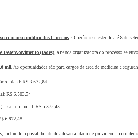
ovo concurso público dos Correios
. O período se estende até 8 de set
de Desenvolvimento (Iades)
, a banca organizadora do processo seletivo
,8 mil
. As oportunidades são para cargos da área de medicina e seguranç
ário inicial: R$ 3.672,84
cial: R$ 6.583,54
r)
– salário inicial: R$ 6.872,48
 R$ 6.872,48
os, incluindo a possibilidade de adesão a plano de previdência compleme