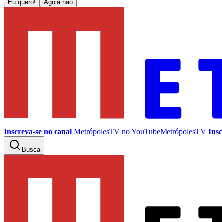
Eu quero!
Agora não
Inscreva-se no canal
MetrópolesTV no
YouTube
MetrópolesTV
Insc
Busca