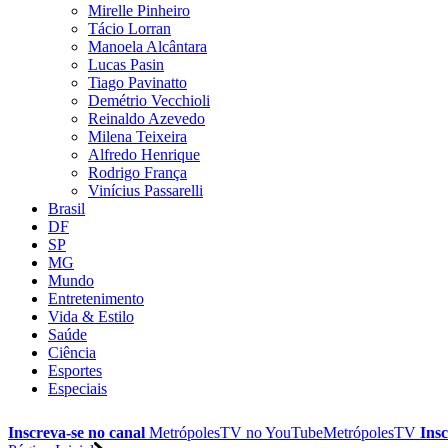
Mirelle Pinheiro
Tácio Lorran
Manoela Alcântara
Lucas Pasin
Tiago Pavinatto
Demétrio Vecchioli
Reinaldo Azevedo
Milena Teixeira
Alfredo Henrique
Rodrigo França
Vinícius Passarelli
Brasil
DF
SP
MG
Mundo
Entretenimento
Vida & Estilo
Saúde
Ciência
Esportes
Especiais
Inscreva-se no canal
MetrópolesTV no
YouTube
MetrópolesTV
Insc