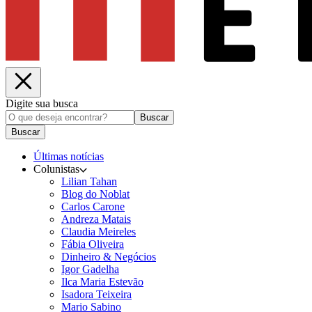
Digite sua busca
Buscar
Buscar
Últimas notícias
Colunistas
Lilian Tahan
Blog do Noblat
Carlos Carone
Andreza Matais
Claudia Meireles
Fábia Oliveira
Dinheiro & Negócios
Igor Gadelha
Ilca Maria Estevão
Isadora Teixeira
Mario Sabino