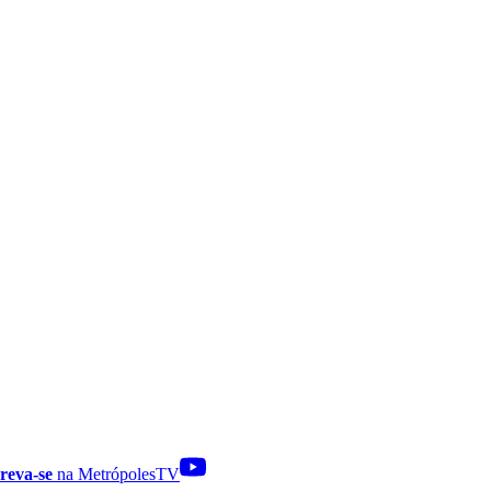
reva-se
na MetrópolesTV