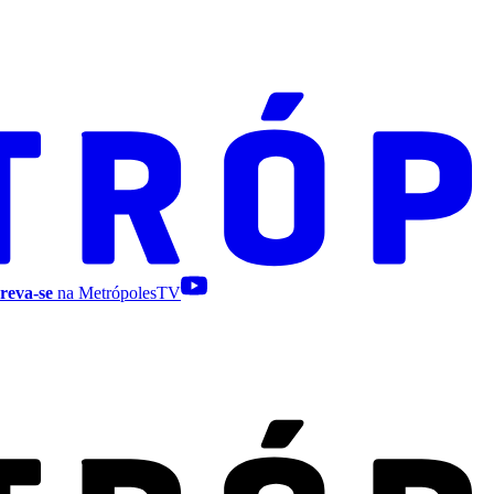
reva-se
na MetrópolesTV