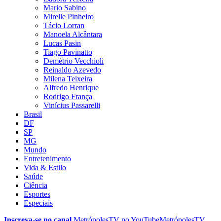
Mario Sabino
Mirelle Pinheiro
Tácio Lorran
Manoela Alcântara
Lucas Pasin
Tiago Pavinatto
Demétrio Vecchioli
Reinaldo Azevedo
Milena Teixeira
Alfredo Henrique
Rodrigo França
Vinícius Passarelli
Brasil
DF
SP
MG
Mundo
Entretenimento
Vida & Estilo
Saúde
Ciência
Esportes
Especiais
Inscreva-se no canal
MetrópolesTV no
YouTube
MetrópolesTV