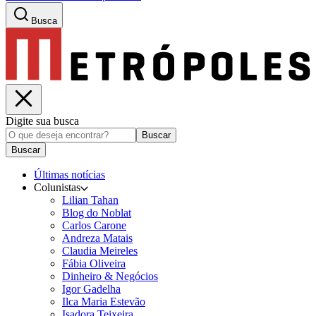
Busca
Digite sua busca
Buscar
Buscar
Últimas notícias
Colunistas
Lilian Tahan
Blog do Noblat
Carlos Carone
Andreza Matais
Claudia Meireles
Fábia Oliveira
Dinheiro & Negócios
Igor Gadelha
Ilca Maria Estevão
Isadora Teixeira