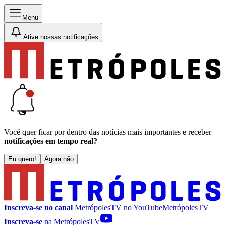
Menu
Ative nossas notificações
Você quer ficar por dentro das notícias mais importantes e receber
notificações em tempo real?
Eu quero!
Agora não
Inscreva-se no canal
MetrópolesTV no
YouTube
MetrópolesTV
Inscreva-se
na MetrópolesTV