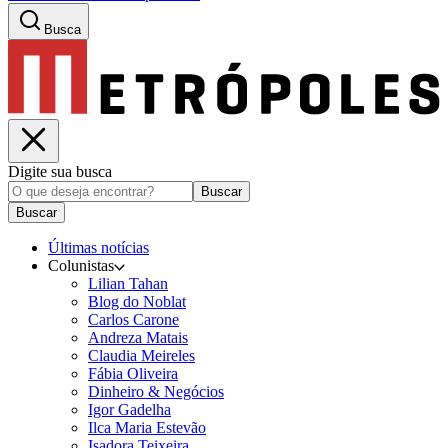
Busca
Digite sua busca
Buscar
Buscar
Últimas notícias
Colunistas
Lilian Tahan
Blog do Noblat
Carlos Carone
Andreza Matais
Claudia Meireles
Fábia Oliveira
Dinheiro & Negócios
Igor Gadelha
Ilca Maria Estevão
Isadora Teixeira