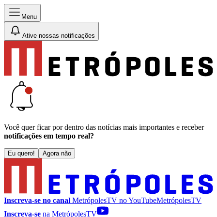
Menu
Ative nossas notificações
Você quer ficar por dentro das notícias mais importantes e receber
notificações em tempo real?
Eu quero!
Agora não
Inscreva-se no canal
MetrópolesTV no
YouTube
MetrópolesTV
Inscreva-se
na MetrópolesTV