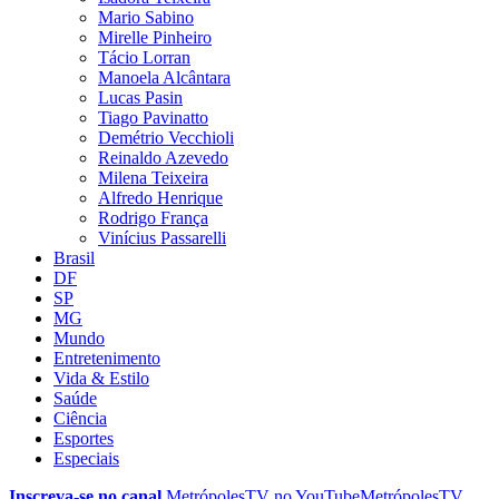
Mario Sabino
Mirelle Pinheiro
Tácio Lorran
Manoela Alcântara
Lucas Pasin
Tiago Pavinatto
Demétrio Vecchioli
Reinaldo Azevedo
Milena Teixeira
Alfredo Henrique
Rodrigo França
Vinícius Passarelli
Brasil
DF
SP
MG
Mundo
Entretenimento
Vida & Estilo
Saúde
Ciência
Esportes
Especiais
Inscreva-se no canal
MetrópolesTV no
YouTube
MetrópolesTV