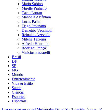
Mario Sabino
Mirelle Pinheiro
Tácio Lorran
Manoela Alcântara
Lucas Pasin
Tiago Pavinatto
Demétrio Vecchioli
Reinaldo Azevedo
Milena Teixeira
Alfredo Henrique
Rodrigo França
Vinícius Passarelli
Brasil
DF
SP
MG
Mundo
Entretenimento
Vida & Estilo
Saúde
Ciência
Esportes
Especiais
Inscreva-se no canal
MetrópolesTV no
YouTube
MetrópolesTV