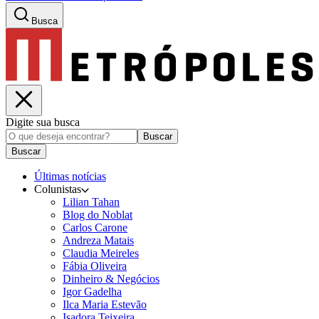
Busca
Digite sua busca
Buscar
Buscar
Últimas notícias
Colunistas
Lilian Tahan
Blog do Noblat
Carlos Carone
Andreza Matais
Claudia Meireles
Fábia Oliveira
Dinheiro & Negócios
Igor Gadelha
Ilca Maria Estevão
Isadora Teixeira