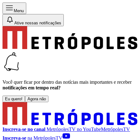
Menu
Ative nossas notificações
Você quer ficar por dentro das notícias mais importantes e receber
notificações em tempo real?
Eu quero!
Agora não
Inscreva-se no canal
MetrópolesTV no
YouTube
MetrópolesTV
Inscreva-se
na MetrópolesTV