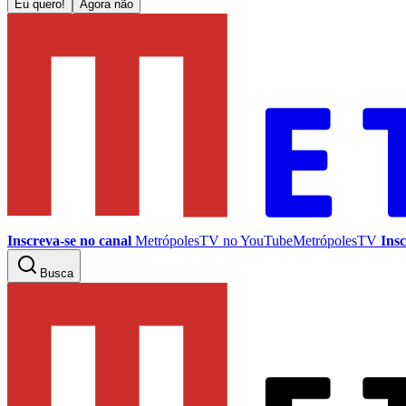
Eu quero!
Agora não
Inscreva-se no canal
MetrópolesTV no
YouTube
MetrópolesTV
Insc
Busca