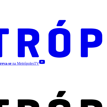
reva-se
na MetrópolesTV