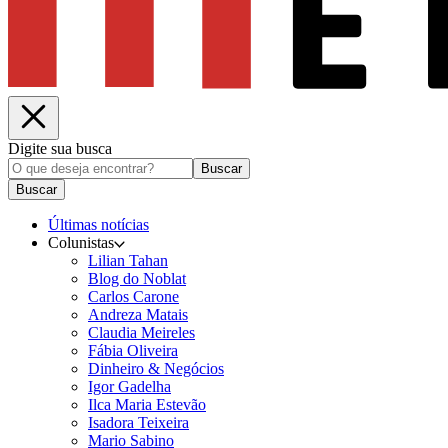
Digite sua busca
Buscar
Buscar
Últimas notícias
Colunistas
Lilian Tahan
Blog do Noblat
Carlos Carone
Andreza Matais
Claudia Meireles
Fábia Oliveira
Dinheiro & Negócios
Igor Gadelha
Ilca Maria Estevão
Isadora Teixeira
Mario Sabino