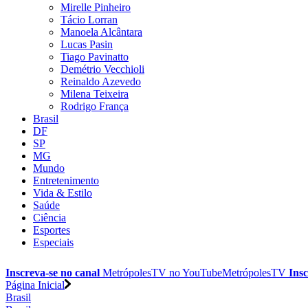
Mirelle Pinheiro
Tácio Lorran
Manoela Alcântara
Lucas Pasin
Tiago Pavinatto
Demétrio Vecchioli
Reinaldo Azevedo
Milena Teixeira
Rodrigo França
Brasil
DF
SP
MG
Mundo
Entretenimento
Vida & Estilo
Saúde
Ciência
Esportes
Especiais
Inscreva-se no canal
MetrópolesTV no
YouTube
MetrópolesTV
Insc
Página Inicial
Brasil