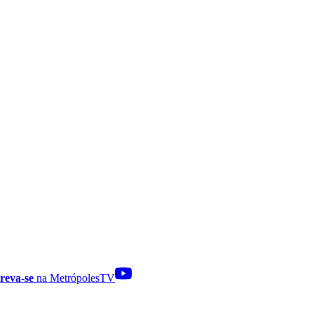
reva-se
na MetrópolesTV