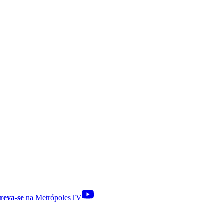
reva-se
na MetrópolesTV