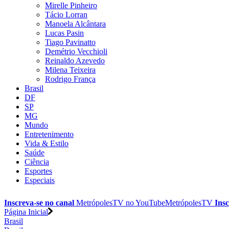
Mirelle Pinheiro
Tácio Lorran
Manoela Alcântara
Lucas Pasin
Tiago Pavinatto
Demétrio Vecchioli
Reinaldo Azevedo
Milena Teixeira
Rodrigo França
Brasil
DF
SP
MG
Mundo
Entretenimento
Vida & Estilo
Saúde
Ciência
Esportes
Especiais
Inscreva-se no canal
MetrópolesTV no
YouTube
MetrópolesTV
Insc
Página Inicial
Brasil