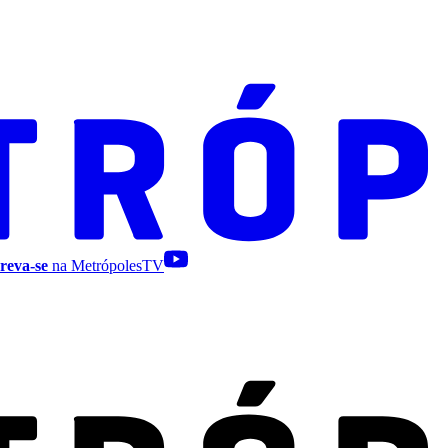
reva-se
na MetrópolesTV