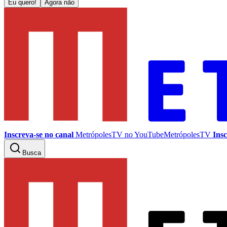
Eu quero!
Agora não
Inscreva-se no canal
MetrópolesTV no
YouTube
MetrópolesTV
Insc
Busca