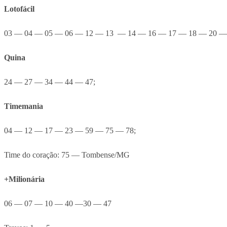
Lotofácil
03 — 04 — 05 — 06 — 12 — 13 — 14 — 16 — 17 — 18 — 20 — 
Quina
24 — 27 — 34 — 44 — 47;
Timemania
04 — 12 — 17 — 23 — 59 — 75 — 78;
Time do coração: 75 — Tombense/MG
+Milionária
06 — 07 — 10 — 40 —30 — 47