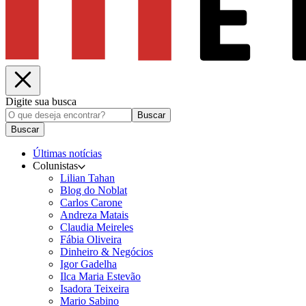
Digite sua busca
Buscar
Buscar
Últimas notícias
Colunistas
Lilian Tahan
Blog do Noblat
Carlos Carone
Andreza Matais
Claudia Meireles
Fábia Oliveira
Dinheiro & Negócios
Igor Gadelha
Ilca Maria Estevão
Isadora Teixeira
Mario Sabino