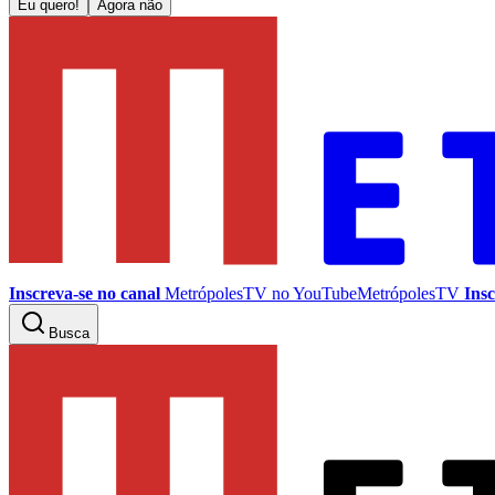
Eu quero!
Agora não
Inscreva-se no canal
MetrópolesTV no
YouTube
MetrópolesTV
Insc
Busca