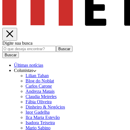
Digite sua busca
Buscar
Buscar
Últimas notícias
Colunistas
Lilian Tahan
Blog do Noblat
Carlos Carone
Andreza Matais
Claudia Meireles
Fábia Oliveira
Dinheiro & Negócios
Igor Gadelha
Ilca Maria Estevão
Isadora Teixeira
Mario Sabino