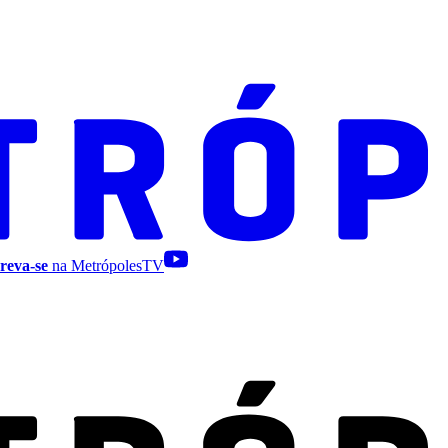
reva-se
na MetrópolesTV