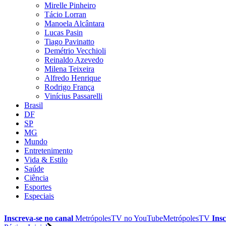
Mirelle Pinheiro
Tácio Lorran
Manoela Alcântara
Lucas Pasin
Tiago Pavinatto
Demétrio Vecchioli
Reinaldo Azevedo
Milena Teixeira
Alfredo Henrique
Rodrigo França
Vinícius Passarelli
Brasil
DF
SP
MG
Mundo
Entretenimento
Vida & Estilo
Saúde
Ciência
Esportes
Especiais
Inscreva-se no canal
MetrópolesTV no
YouTube
MetrópolesTV
Insc