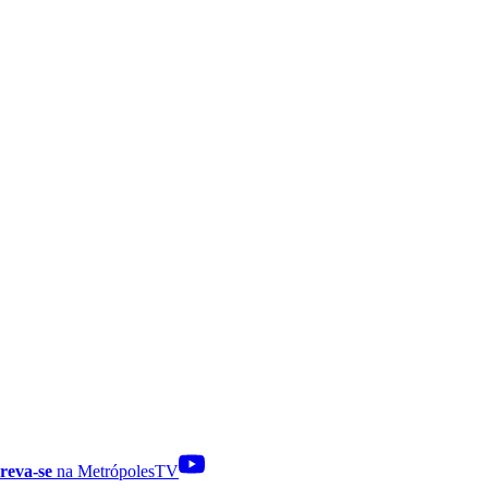
reva-se
na MetrópolesTV