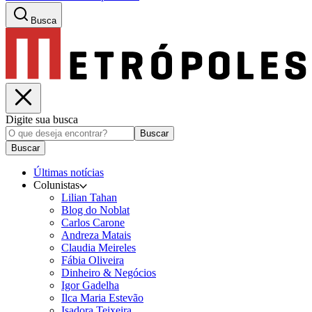
Busca
Digite sua busca
Buscar
Buscar
Últimas notícias
Colunistas
Lilian Tahan
Blog do Noblat
Carlos Carone
Andreza Matais
Claudia Meireles
Fábia Oliveira
Dinheiro & Negócios
Igor Gadelha
Ilca Maria Estevão
Isadora Teixeira