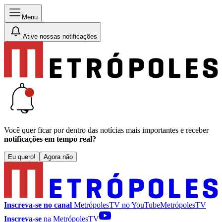
Menu
Ative nossas notificações
Você quer ficar por dentro das notícias mais importantes e receber
notificações em tempo real?
Eu quero!
Agora não
Inscreva-se no canal
MetrópolesTV no
YouTube
MetrópolesTV
Inscreva-se
na MetrópolesTV