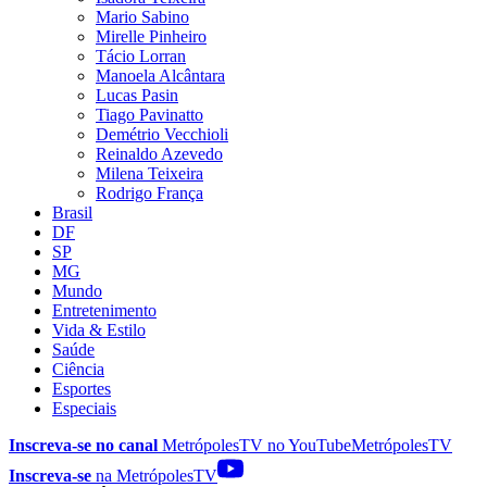
Mario Sabino
Mirelle Pinheiro
Tácio Lorran
Manoela Alcântara
Lucas Pasin
Tiago Pavinatto
Demétrio Vecchioli
Reinaldo Azevedo
Milena Teixeira
Rodrigo França
Brasil
DF
SP
MG
Mundo
Entretenimento
Vida & Estilo
Saúde
Ciência
Esportes
Especiais
Inscreva-se no canal
MetrópolesTV no
YouTube
MetrópolesTV
Inscreva-se
na MetrópolesTV