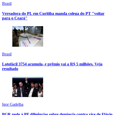
Brasil
Vereadora do PL em Curitiba manda colega do PT "voltar
para o Ceará"
Brasil
Lotofácil 3754 acumula, e prêmio vai a R$ 5 milhões. Veja
resultado
Igor Gadelha
PGR pede à PF diligências sobre denúncia contra vice de Flávio