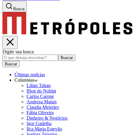
Busca
Digite sua busca
Buscar
Buscar
Últimas notícias
Colunistas
Lilian Tahan
Blog do Noblat
Carlos Carone
Andreza Matais
Claudia Meireles
Fábia Oliveira
Dinheiro & Negócios
Igor Gadelha
Ilca Maria Estevão
Isadora Teixeira