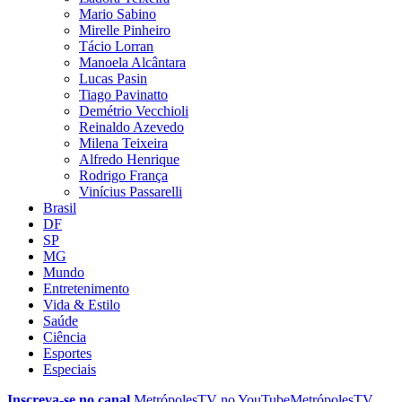
Mario Sabino
Mirelle Pinheiro
Tácio Lorran
Manoela Alcântara
Lucas Pasin
Tiago Pavinatto
Demétrio Vecchioli
Reinaldo Azevedo
Milena Teixeira
Alfredo Henrique
Rodrigo França
Vinícius Passarelli
Brasil
DF
SP
MG
Mundo
Entretenimento
Vida & Estilo
Saúde
Ciência
Esportes
Especiais
Inscreva-se no canal
MetrópolesTV no
YouTube
MetrópolesTV