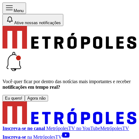
Menu
Ative nossas notificações
Você quer ficar por dentro das notícias mais importantes e receber
notificações em tempo real?
Eu quero!
Agora não
Inscreva-se no canal
MetrópolesTV no
YouTube
MetrópolesTV
Inscreva-se
na MetrópolesTV