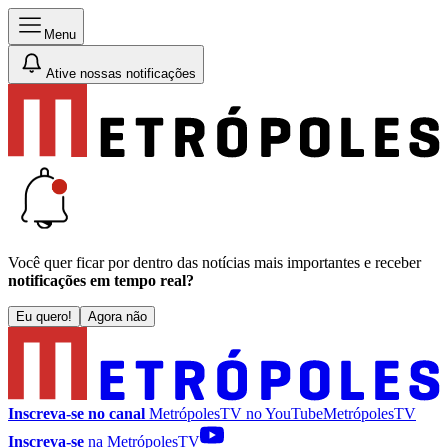
Menu
Ative nossas notificações
Você quer ficar por dentro das notícias mais importantes e receber
notificações em tempo real?
Eu quero!
Agora não
Inscreva-se no canal
MetrópolesTV no
YouTube
MetrópolesTV
Inscreva-se
na MetrópolesTV