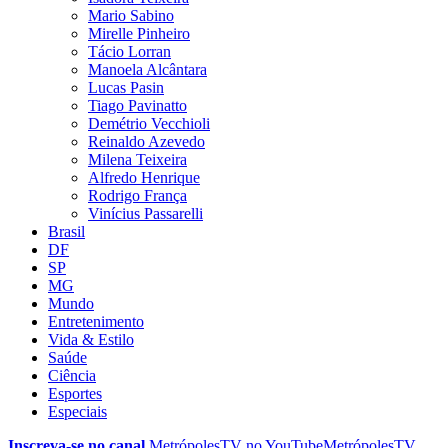
Mario Sabino
Mirelle Pinheiro
Tácio Lorran
Manoela Alcântara
Lucas Pasin
Tiago Pavinatto
Demétrio Vecchioli
Reinaldo Azevedo
Milena Teixeira
Alfredo Henrique
Rodrigo França
Vinícius Passarelli
Brasil
DF
SP
MG
Mundo
Entretenimento
Vida & Estilo
Saúde
Ciência
Esportes
Especiais
Inscreva-se no canal
MetrópolesTV no
YouTube
MetrópolesTV