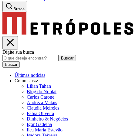
Busca
Digite sua busca
Buscar
Buscar
Últimas notícias
Colunistas
Lilian Tahan
Blog do Noblat
Carlos Carone
Andreza Matais
Claudia Meireles
Fábia Oliveira
Dinheiro & Negócios
Igor Gadelha
Ilca Maria Estevão
Isadora Teixeira