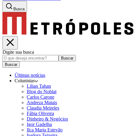
Busca
Digite sua busca
Buscar
Buscar
Últimas notícias
Colunistas
Lilian Tahan
Blog do Noblat
Carlos Carone
Andreza Matais
Claudia Meireles
Fábia Oliveira
Dinheiro & Negócios
Igor Gadelha
Ilca Maria Estevão
Isadora Teixeira