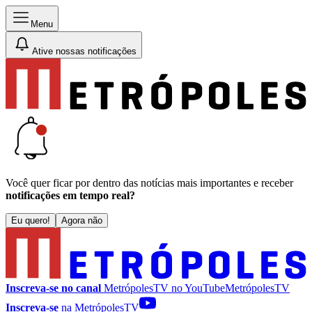
Menu
Ative nossas notificações
Você quer ficar por dentro das notícias mais importantes e receber
notificações em tempo real?
Eu quero!
Agora não
Inscreva-se no canal
MetrópolesTV no
YouTube
MetrópolesTV
Inscreva-se
na MetrópolesTV