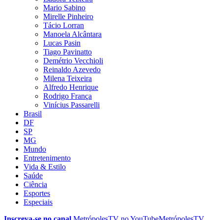
Mario Sabino
Mirelle Pinheiro
Tácio Lorran
Manoela Alcântara
Lucas Pasin
Tiago Pavinatto
Demétrio Vecchioli
Reinaldo Azevedo
Milena Teixeira
Alfredo Henrique
Rodrigo França
Vinícius Passarelli
Brasil
DF
SP
MG
Mundo
Entretenimento
Vida & Estilo
Saúde
Ciência
Esportes
Especiais
Inscreva-se no canal
MetrópolesTV no
YouTube
MetrópolesTV