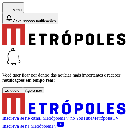
Menu
Ative nossas notificações
Você quer ficar por dentro das notícias mais importantes e receber
notificações em tempo real?
Eu quero!
Agora não
Inscreva-se no canal
MetrópolesTV no
YouTube
MetrópolesTV
Inscreva-se
na MetrópolesTV