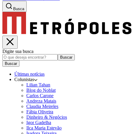
Busca
Digite sua busca
Buscar
Buscar
Últimas notícias
Colunistas
Lilian Tahan
Blog do Noblat
Carlos Carone
Andreza Matais
Claudia Meireles
Fábia Oliveira
Dinheiro & Negócios
Igor Gadelha
Ilca Maria Estevão
Isadora Teixeira