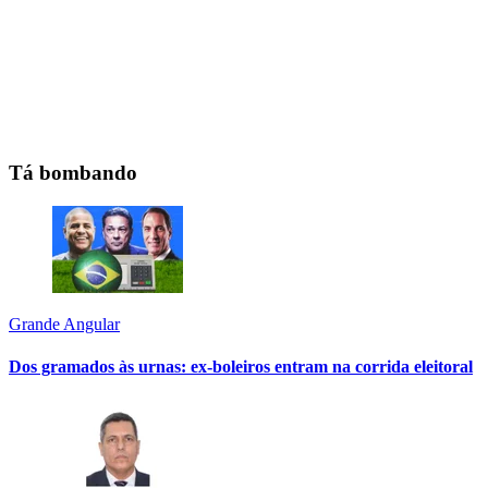
Tá bombando
Grande Angular
Dos gramados às urnas: ex-boleiros entram na corrida eleitoral