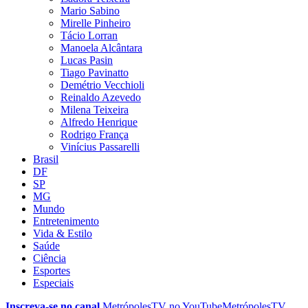
Mario Sabino
Mirelle Pinheiro
Tácio Lorran
Manoela Alcântara
Lucas Pasin
Tiago Pavinatto
Demétrio Vecchioli
Reinaldo Azevedo
Milena Teixeira
Alfredo Henrique
Rodrigo França
Vinícius Passarelli
Brasil
DF
SP
MG
Mundo
Entretenimento
Vida & Estilo
Saúde
Ciência
Esportes
Especiais
Inscreva-se no canal
MetrópolesTV no
YouTube
MetrópolesTV