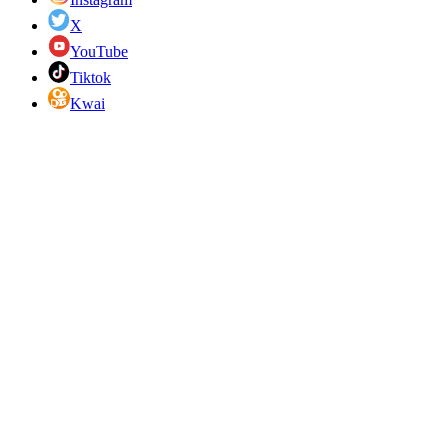
X
YouTube
Tiktok
Kwai