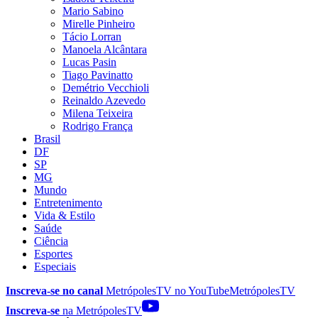
Mario Sabino
Mirelle Pinheiro
Tácio Lorran
Manoela Alcântara
Lucas Pasin
Tiago Pavinatto
Demétrio Vecchioli
Reinaldo Azevedo
Milena Teixeira
Rodrigo França
Brasil
DF
SP
MG
Mundo
Entretenimento
Vida & Estilo
Saúde
Ciência
Esportes
Especiais
Inscreva-se no canal
MetrópolesTV no
YouTube
MetrópolesTV
Inscreva-se
na MetrópolesTV