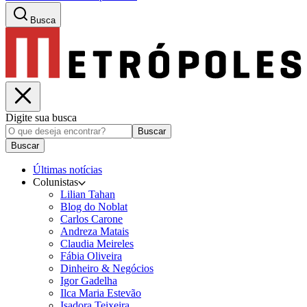
Busca
Digite sua busca
Buscar
Buscar
Últimas notícias
Colunistas
Lilian Tahan
Blog do Noblat
Carlos Carone
Andreza Matais
Claudia Meireles
Fábia Oliveira
Dinheiro & Negócios
Igor Gadelha
Ilca Maria Estevão
Isadora Teixeira