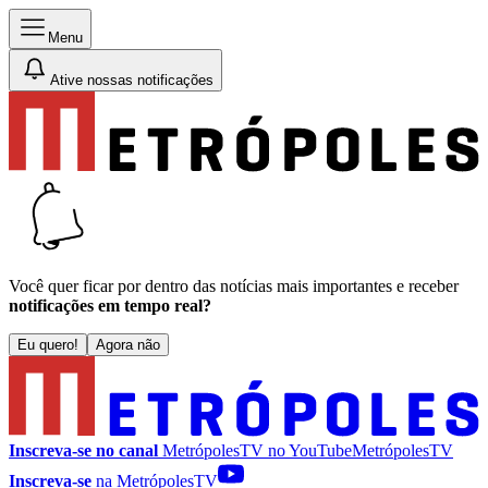
Menu
Ative nossas notificações
Você quer ficar por dentro das notícias mais importantes e receber
notificações em tempo real?
Eu quero!
Agora não
Inscreva-se no canal
MetrópolesTV no
YouTube
MetrópolesTV
Inscreva-se
na MetrópolesTV