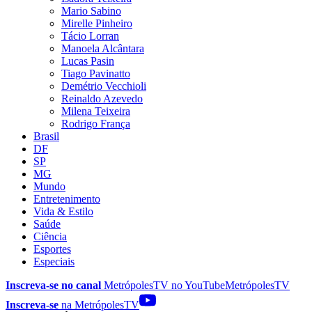
Mario Sabino
Mirelle Pinheiro
Tácio Lorran
Manoela Alcântara
Lucas Pasin
Tiago Pavinatto
Demétrio Vecchioli
Reinaldo Azevedo
Milena Teixeira
Rodrigo França
Brasil
DF
SP
MG
Mundo
Entretenimento
Vida & Estilo
Saúde
Ciência
Esportes
Especiais
Inscreva-se no canal
MetrópolesTV no
YouTube
MetrópolesTV
Inscreva-se
na MetrópolesTV