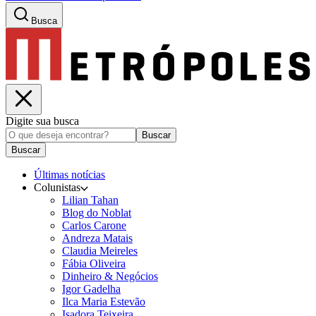
Busca
Digite sua busca
Buscar
Buscar
Últimas notícias
Colunistas
Lilian Tahan
Blog do Noblat
Carlos Carone
Andreza Matais
Claudia Meireles
Fábia Oliveira
Dinheiro & Negócios
Igor Gadelha
Ilca Maria Estevão
Isadora Teixeira