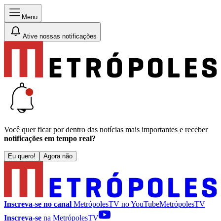
Menu
Ative nossas notificações
Você quer ficar por dentro das notícias mais importantes e receber
notificações em tempo real?
Eu quero!
Agora não
Inscreva-se no canal
MetrópolesTV no
YouTube
MetrópolesTV
Inscreva-se
na MetrópolesTV