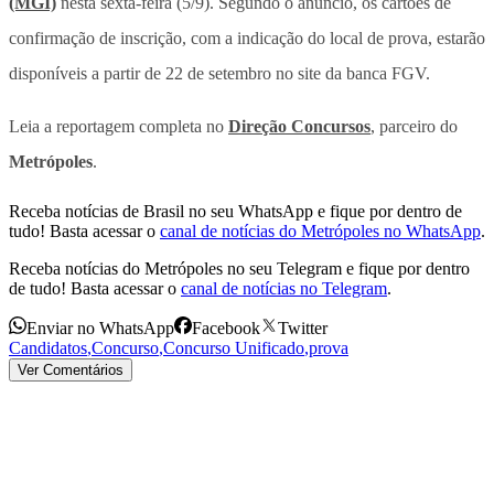
(MGI)
nesta sexta-feira (5/9). Segundo o anúncio, os cartões de
confirmação de inscrição, com a indicação do local de prova, estarão
disponíveis a partir de 22 de setembro no site da banca FGV.
Leia a reportagem completa no
Direção Concursos
, parceiro do
Metrópoles
.
Receba notícias de Brasil no seu WhatsApp e fique por dentro de
tudo! Basta acessar o
canal de notícias do Metrópoles no WhatsApp
.
Receba notícias do Metrópoles no seu Telegram e fique por dentro
de tudo! Basta acessar o
canal de notícias no Telegram
.
Enviar no WhatsApp
Facebook
Twitter
Candidatos
,
Concurso
,
Concurso Unificado
,
prova
Ver Comentários