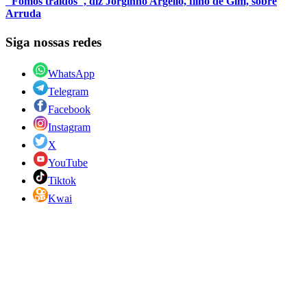
"Fomos traídos", diz Jorginho Argello, filho de Gim, sobre
Arruda
Siga nossas redes
WhatsApp
Telegram
Facebook
Instagram
X
YouTube
Tiktok
Kwai