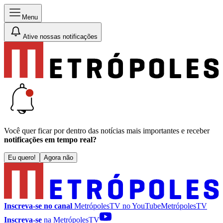
Menu
Ative nossas notificações
Você quer ficar por dentro das notícias mais importantes e receber
notificações em tempo real?
Eu quero!
Agora não
Inscreva-se no canal
MetrópolesTV no
YouTube
MetrópolesTV
Inscreva-se
na MetrópolesTV