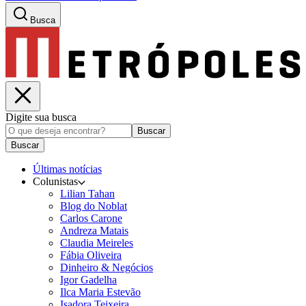
Busca
Digite sua busca
Buscar
Buscar
Últimas notícias
Colunistas
Lilian Tahan
Blog do Noblat
Carlos Carone
Andreza Matais
Claudia Meireles
Fábia Oliveira
Dinheiro & Negócios
Igor Gadelha
Ilca Maria Estevão
Isadora Teixeira