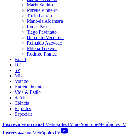
Mario Sabino
Mirelle Pinheiro
Tácio Lorran
Manoela Alcântara
Lucas Pasin
Tiago Pavinatto
Demétrio Vecchioli
Reinaldo Azevedo
Milena Teixeira
Rodrigo França
Brasil
DF
SP
MG
Mundo
Entretenimento
Vida & Estilo
Saúde
Ciência
Esportes
Especiais
Inscreva-se no canal
MetrópolesTV no
YouTube
MetrópolesTV
Inscreva-se
na MetrópolesTV