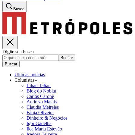
Busca
Digite sua busca
Buscar
Buscar
Últimas notícias
Colunistas
Lilian Tahan
Blog do Noblat
Carlos Carone
Andreza Matais
Claudia Meireles
Fábia Oliveira
Dinheiro & Negócios
Igor Gadelha
Ilca Maria Estevão
Isadora Teixeira