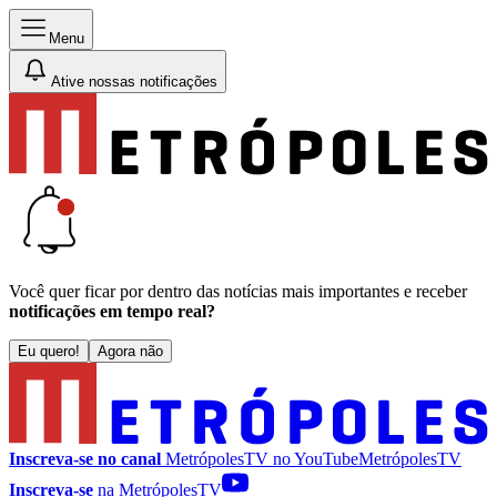
Menu
Ative nossas notificações
Você quer ficar por dentro das notícias mais importantes e receber
notificações em tempo real?
Eu quero!
Agora não
Inscreva-se no canal
MetrópolesTV no
YouTube
MetrópolesTV
Inscreva-se
na MetrópolesTV