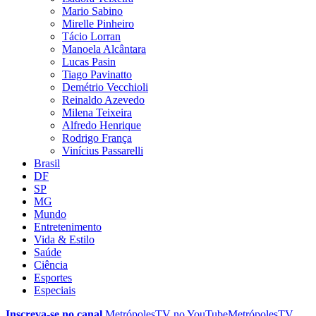
Mario Sabino
Mirelle Pinheiro
Tácio Lorran
Manoela Alcântara
Lucas Pasin
Tiago Pavinatto
Demétrio Vecchioli
Reinaldo Azevedo
Milena Teixeira
Alfredo Henrique
Rodrigo França
Vinícius Passarelli
Brasil
DF
SP
MG
Mundo
Entretenimento
Vida & Estilo
Saúde
Ciência
Esportes
Especiais
Inscreva-se no canal
MetrópolesTV no
YouTube
MetrópolesTV