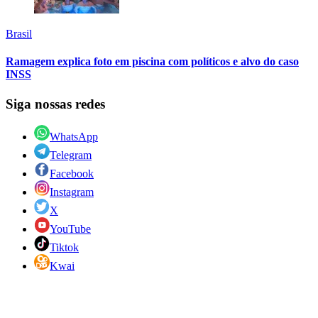
Brasil
Ramagem explica foto em piscina com políticos e alvo do caso
INSS
Siga nossas redes
WhatsApp
Telegram
Facebook
Instagram
X
YouTube
Tiktok
Kwai