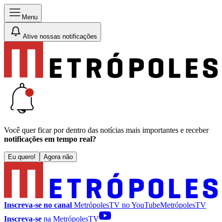
Menu
Ative nossas notificações
Você quer ficar por dentro das notícias mais importantes e receber
notificações em tempo real?
Eu quero!
Agora não
Inscreva-se no canal
MetrópolesTV no
YouTube
MetrópolesTV
Inscreva-se
na MetrópolesTV