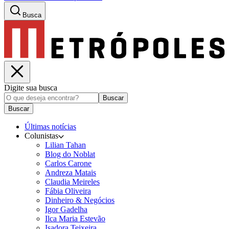
Busca
Digite sua busca
Buscar
Buscar
Últimas notícias
Colunistas
Lilian Tahan
Blog do Noblat
Carlos Carone
Andreza Matais
Claudia Meireles
Fábia Oliveira
Dinheiro & Negócios
Igor Gadelha
Ilca Maria Estevão
Isadora Teixeira