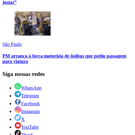
justas”
São Paulo
PM arranca à força motorista de ônibus que pediu passagem
para viatura
Siga nossas redes
WhatsApp
Telegram
Facebook
Instagram
X
YouTube
Tiktok