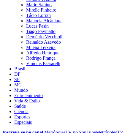
Mario Sabino
Mirelle Pinheiro
Tácio Lorran
Manoela Alcântara
Lucas Pasin
Tiago Pavinatto
Demétrio Vecchioli
Reinaldo Azevedo
Milena Teixeira
Alfredo Henrique
Rodrigo França
Vinícius Passarelli
Brasil
DF
SP
MG
Mundo
Entretenimento
Vida & Estilo
Saúde
Ciência
Esportes
Especiais
Inscreva-se no canal
MetrópolesTV no
YouTube
MetrópolesTV