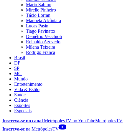
Mario Sabino
Mirelle Pinheiro
Tácio Lorran
Manoela Alcântara
Lucas Pasin
Tiago Pavinatto
Demétrio Vecchioli
Reinaldo Azevedo
Milena Teixeira
Rodrigo França
Brasil
DF
SP
MG
Mundo
Entretenimento
Vida & Estilo
Saúde
Ciência
Esportes
Especiais
Inscreva-se no canal
MetrópolesTV no
YouTube
MetrópolesTV
Inscreva-se
na MetrópolesTV