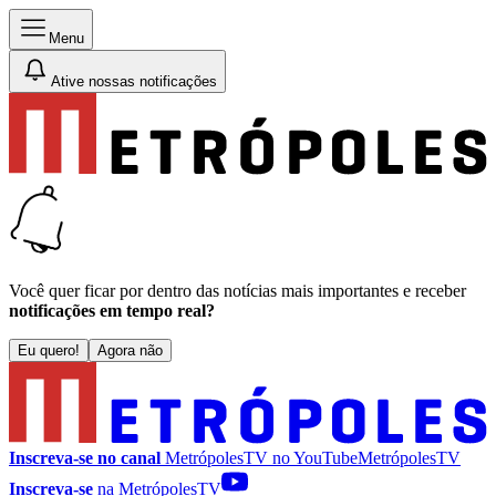
Menu
Ative nossas notificações
Você quer ficar por dentro das notícias mais importantes e receber
notificações em tempo real?
Eu quero!
Agora não
Inscreva-se no canal
MetrópolesTV no
YouTube
MetrópolesTV
Inscreva-se
na MetrópolesTV