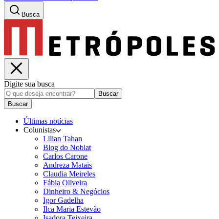
Busca
Digite sua busca
Buscar
Buscar
Últimas notícias
Colunistas
Lilian Tahan
Blog do Noblat
Carlos Carone
Andreza Matais
Claudia Meireles
Fábia Oliveira
Dinheiro & Negócios
Igor Gadelha
Ilca Maria Estevão
Isadora Teixeira