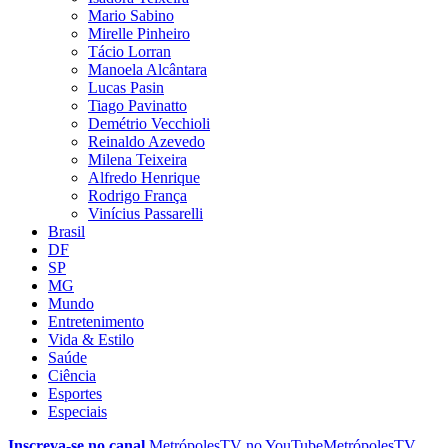
Mario Sabino
Mirelle Pinheiro
Tácio Lorran
Manoela Alcântara
Lucas Pasin
Tiago Pavinatto
Demétrio Vecchioli
Reinaldo Azevedo
Milena Teixeira
Alfredo Henrique
Rodrigo França
Vinícius Passarelli
Brasil
DF
SP
MG
Mundo
Entretenimento
Vida & Estilo
Saúde
Ciência
Esportes
Especiais
Inscreva-se no canal
MetrópolesTV no
YouTube
MetrópolesTV