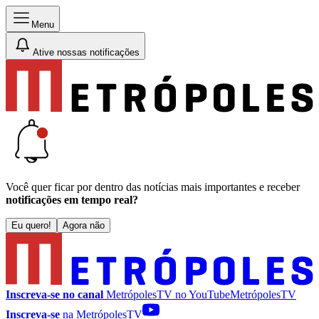
Menu
Ative nossas notificações
Você quer ficar por dentro das notícias mais importantes e receber
notificações em tempo real?
Eu quero!
Agora não
Inscreva-se no canal
MetrópolesTV no
YouTube
MetrópolesTV
Inscreva-se
na MetrópolesTV