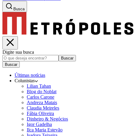
Busca
Digite sua busca
Buscar
Buscar
Últimas notícias
Colunistas
Lilian Tahan
Blog do Noblat
Carlos Carone
Andreza Matais
Claudia Meireles
Fábia Oliveira
Dinheiro & Negócios
Igor Gadelha
Ilca Maria Estevão
Isadora Teixeira