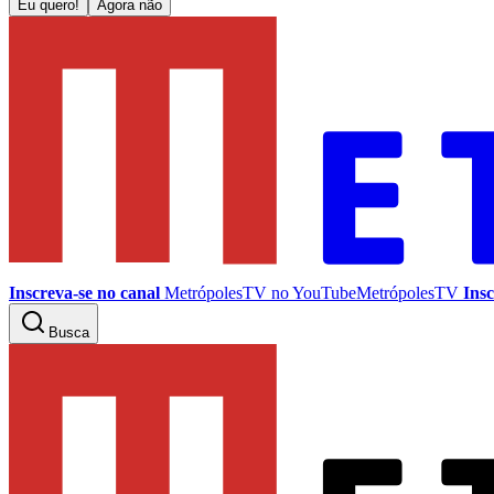
Eu quero!
Agora não
Inscreva-se no canal
MetrópolesTV no
YouTube
MetrópolesTV
Insc
Busca