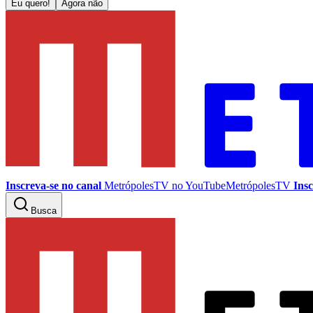
Eu quero!
Agora não
Inscreva-se no canal
MetrópolesTV no
YouTube
MetrópolesTV
Insc
Busca