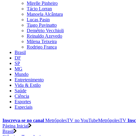
Mirelle Pinheiro
Tácio Lorran
Manoela Alcântara
Lucas Pasin
Tiago Pavinatto
Demétrio Vecchioli
Reinaldo Azevedo
Milena Teixeira
Rodrigo França
Brasil
DF
SP
MG
Mundo
Entretenimento
Vida & Estilo
Saúde
Ciência
Esportes
Especiais
Inscreva-se no canal
MetrópolesTV no
YouTube
MetrópolesTV
Insc
Página Inicial
Brasil