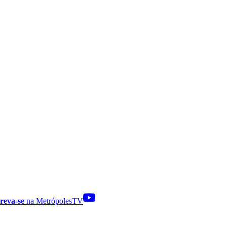
reva-se
na MetrópolesTV