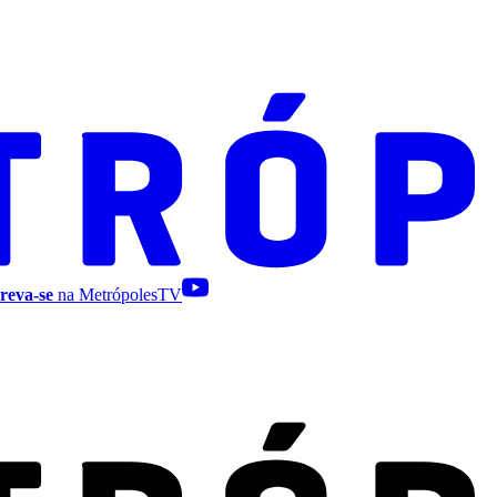
reva-se
na MetrópolesTV