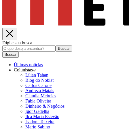
Digite sua busca
Buscar
Buscar
Últimas notícias
Colunistas
Lilian Tahan
Blog do Noblat
Carlos Carone
Andreza Matais
Claudia Meireles
Fábia Oliveira
Dinheiro & Negócios
Igor Gadelha
Ilca Maria Estevão
Isadora Teixeira
Mario Sabino