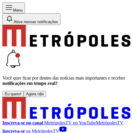
Menu
Ative nossas notificações
Você quer ficar por dentro das notícias mais importantes e receber
notificações em tempo real?
Eu quero!
Agora não
Inscreva-se no canal
MetrópolesTV no
YouTube
MetrópolesTV
Inscreva-se
na MetrópolesTV