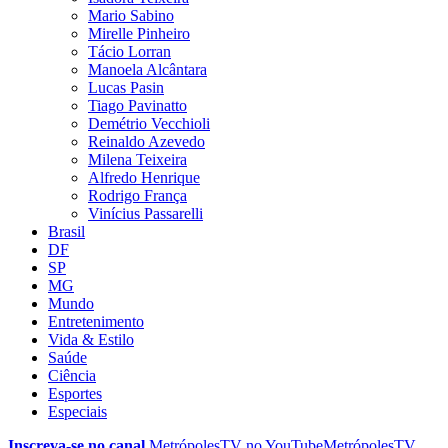
Mario Sabino
Mirelle Pinheiro
Tácio Lorran
Manoela Alcântara
Lucas Pasin
Tiago Pavinatto
Demétrio Vecchioli
Reinaldo Azevedo
Milena Teixeira
Alfredo Henrique
Rodrigo França
Vinícius Passarelli
Brasil
DF
SP
MG
Mundo
Entretenimento
Vida & Estilo
Saúde
Ciência
Esportes
Especiais
Inscreva-se no canal
MetrópolesTV no
YouTube
MetrópolesTV