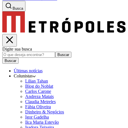
Busca
Digite sua busca
Buscar
Buscar
Últimas notícias
Colunistas
Lilian Tahan
Blog do Noblat
Carlos Carone
Andreza Matais
Claudia Meireles
Fábia Oliveira
Dinheiro & Negócios
Igor Gadelha
Ilca Maria Estevão
Isadora Teixeira