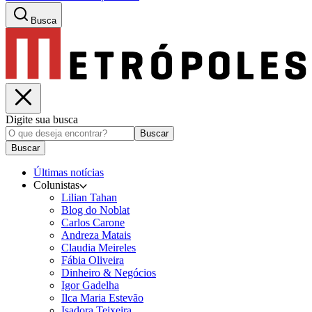
Busca
Digite sua busca
Buscar
Buscar
Últimas notícias
Colunistas
Lilian Tahan
Blog do Noblat
Carlos Carone
Andreza Matais
Claudia Meireles
Fábia Oliveira
Dinheiro & Negócios
Igor Gadelha
Ilca Maria Estevão
Isadora Teixeira