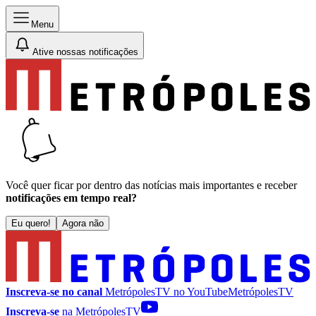
Menu
Ative nossas notificações
Você quer ficar por dentro das notícias mais importantes e receber
notificações em tempo real?
Eu quero!
Agora não
Inscreva-se no canal
MetrópolesTV no
YouTube
MetrópolesTV
Inscreva-se
na MetrópolesTV