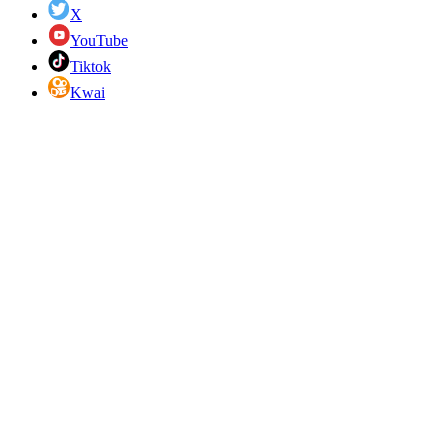
X
YouTube
Tiktok
Kwai