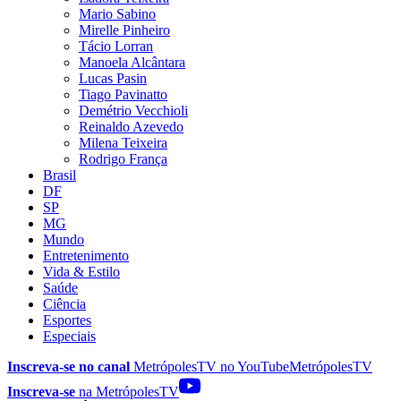
Mario Sabino
Mirelle Pinheiro
Tácio Lorran
Manoela Alcântara
Lucas Pasin
Tiago Pavinatto
Demétrio Vecchioli
Reinaldo Azevedo
Milena Teixeira
Rodrigo França
Brasil
DF
SP
MG
Mundo
Entretenimento
Vida & Estilo
Saúde
Ciência
Esportes
Especiais
Inscreva-se no canal
MetrópolesTV no
YouTube
MetrópolesTV
Inscreva-se
na MetrópolesTV