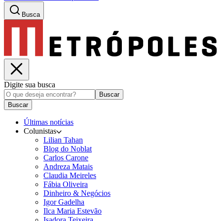
Busca
Digite sua busca
Buscar
Buscar
Últimas notícias
Colunistas
Lilian Tahan
Blog do Noblat
Carlos Carone
Andreza Matais
Claudia Meireles
Fábia Oliveira
Dinheiro & Negócios
Igor Gadelha
Ilca Maria Estevão
Isadora Teixeira