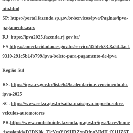
nto.html
SP
:
https://portal.fazenda.sp.gov.br/servicos/ipva/Paginas/ipva-
pagamento.aspx
RJ
:
https://ipva2025.fazenda.rj.gov.br/
ES
:
https://conectacidadao.es.gov.br/servico/45bfeb33-8a54-4acf-
9310-291c5b14b799/ipva-boleto-para-pagamento-de-ipva
Região Sul
RS
:
https://ipva.rs.gov.br/lista/649/calendario-e-vencimento-do-
ipva-2025
SC
:
https://www.sef.sc.gov.br/saiba-mais/ipva-imposto-sobre-
veiculos-automotores
PR
:
https://www.contribuinte.fazenda.pr.gov.br/ipva/faces/home
;jsessionid=D2DN0k_ZlcYmYO9HRZxpDfppMMILjX1UZ6T