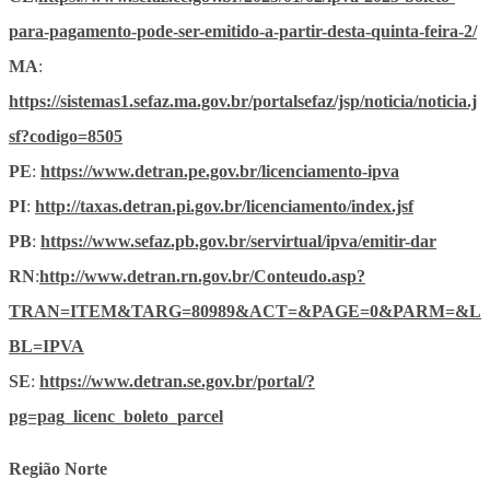
para-pagamento-pode-ser-emitido-a-partir-desta-quinta-feira-2/
MA
:
https://sistemas1.sefaz.ma.gov.br/portalsefaz/jsp/noticia/noticia.j
sf?codigo=8505
PE
:
https://www.detran.pe.gov.br/licenciamento-ipva
PI
:
http://taxas.detran.pi.gov.br/licenciamento/index.jsf
PB
:
https://www.sefaz.pb.gov.br/servirtual/ipva/emitir-dar
RN
:
http://www.detran.rn.gov.br/Conteudo.asp?
TRAN=ITEM&TARG=80989&ACT=&PAGE=0&PARM=&L
BL=IPVA
SE
:
https://www.detran.se.gov.br/portal/?
pg=pag_licenc_boleto_parcel
Região Norte