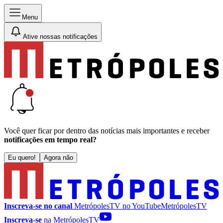
Menu
Ative nossas notificações
Você quer ficar por dentro das notícias mais importantes e receber
notificações em tempo real?
Eu quero!
Agora não
Inscreva-se no canal
MetrópolesTV no
YouTube
MetrópolesTV
Inscreva-se
na MetrópolesTV