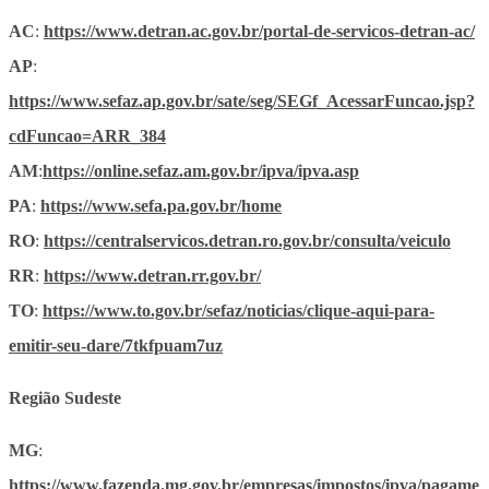
AC
:
https://www.detran.ac.gov.br/portal-de-servicos-detran-ac/
AP
:
https://www.sefaz.ap.gov.br/sate/seg/SEGf_AcessarFuncao.jsp?
cdFuncao=ARR_384
AM
:
https://online.sefaz.am.gov.br/ipva/ipva.asp
PA
:
https://www.sefa.pa.gov.br/home
RO
:
https://centralservicos.detran.ro.gov.br/consulta/veiculo
RR
:
https://www.detran.rr.gov.br/
TO
:
https://www.to.gov.br/sefaz/noticias/clique-aqui-para-
emitir-seu-dare/7tkfpuam7uz
Região Sudeste
MG
:
https://www.fazenda.mg.gov.br/empresas/impostos/ipva/pagame