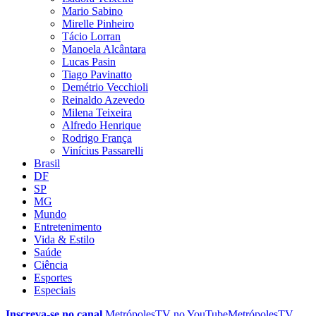
Mario Sabino
Mirelle Pinheiro
Tácio Lorran
Manoela Alcântara
Lucas Pasin
Tiago Pavinatto
Demétrio Vecchioli
Reinaldo Azevedo
Milena Teixeira
Alfredo Henrique
Rodrigo França
Vinícius Passarelli
Brasil
DF
SP
MG
Mundo
Entretenimento
Vida & Estilo
Saúde
Ciência
Esportes
Especiais
Inscreva-se no canal
MetrópolesTV no
YouTube
MetrópolesTV