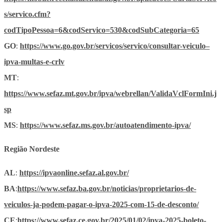
s/servico.cfm?
codTipoPessoa=6&codServico=530&codSubCategoria=65
GO
:
https://www.go.gov.br/servicos/servico/consultar-veiculo–
ipva-multas-e-crlv
MT
:
https://www.sefaz.mt.gov.br/ipva/webrellan/ValidaVclFormIni.j
sp
MS
:
https://www.sefaz.ms.gov.br/autoatendimento-ipva/
Região Nordeste
AL
:
https://ipvaonline.sefaz.al.gov.br/
BA
:
https://www.sefaz.ba.gov.br/noticias/proprietarios-de-
veiculos-ja-podem-pagar-o-ipva-2025-com-15-de-desconto/
CE
:
https://www.sefaz.ce.gov.br/2025/01/02/ipva-2025-boleto-